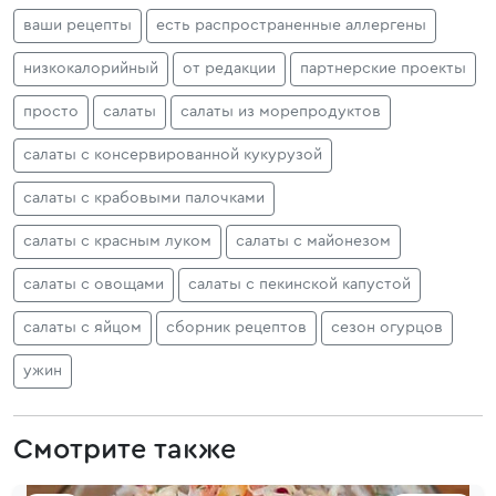
ваши рецепты
есть распространенные аллергены
низкокалорийный
от редакции
партнерские проекты
просто
салаты
салаты из морепродуктов
салаты с консервированной кукурузой
салаты с крабовыми палочками
салаты с красным луком
салаты с майонезом
салаты с овощами
салаты с пекинской капустой
салаты с яйцом
сборник рецептов
сезон огурцов
ужин
Смотрите также