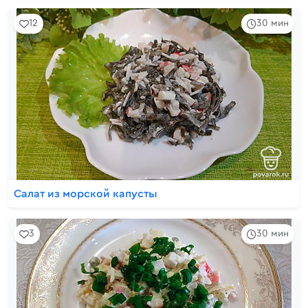
12
30 мин
Салат из морской капусты
3
30 мин