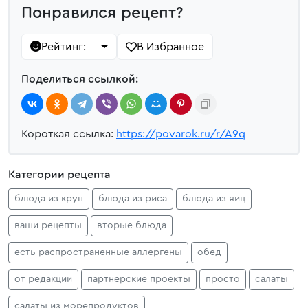
Понравился рецепт?
Рейтинг:
В Избранное
—
Поделиться ссылкой:
Короткая ссылка:
https://povarok.ru/r/A9q
Категории рецепта
блюда из круп
блюда из риса
блюда из яиц
ваши рецепты
вторые блюда
есть распространенные аллергены
обед
от редакции
партнерские проекты
просто
салаты
салаты из морепродуктов