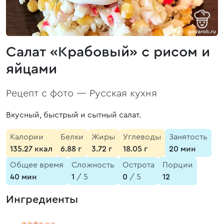
Салат «Крабовый» с рисом и
яйцами
Рецепт с фото —
Русская кухня
Вкусный, быстрый и сытный салат.
Калории
Белки
Жиры
Углеводы
Занятость
135.27 ккал
6.88 г
3.72 г
18.05 г
20 мин
Общее время
Сложность
Острота
Порции
40 мин
1
/ 5
0
/ 5
12
Ингредиенты