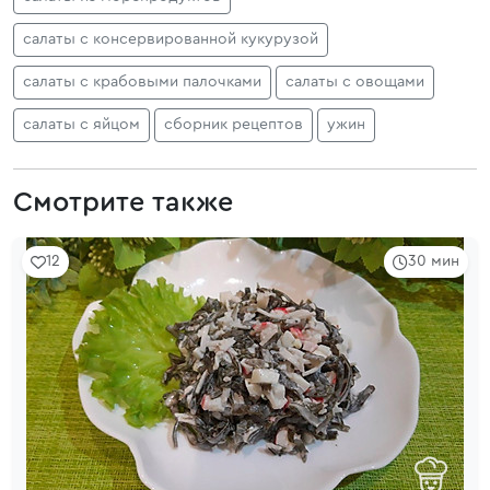
салаты с консервированной кукурузой
салаты с крабовыми палочками
салаты с овощами
салаты с яйцом
сборник рецептов
ужин
Смотрите также
12
30 мин