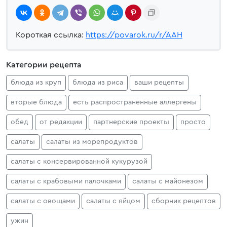
Короткая ссылка:
https://povarok.ru/r/AAH
Категории рецепта
блюда из круп
блюда из риса
ваши рецепты
вторые блюда
есть распространенные аллергены
обед
от редакции
партнерские проекты
просто
салаты
салаты из морепродуктов
салаты с консервированной кукурузой
салаты с крабовыми палочками
салаты с майонезом
салаты с овощами
салаты с яйцом
сборник рецептов
ужин