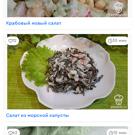
Крабовый новый салат
12
30 мин
Салат из морской капусты
62
10 мин