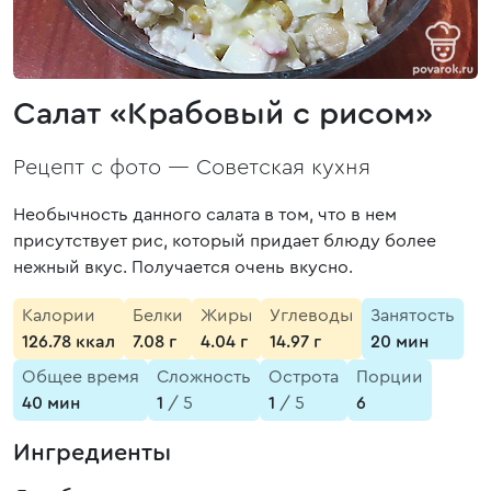
Салат «Крабовый с рисом»
Рецепт с фото —
Советская кухня
Необычность данного салата в том, что в нем
присутствует рис, который придает блюду более
нежный вкус. Получается очень вкусно.
Калории
Белки
Жиры
Углеводы
Занятость
126.78 ккал
7.08 г
4.04 г
14.97 г
20 мин
Общее время
Сложность
Острота
Порции
40 мин
1
/ 5
1
/ 5
6
Ингредиенты