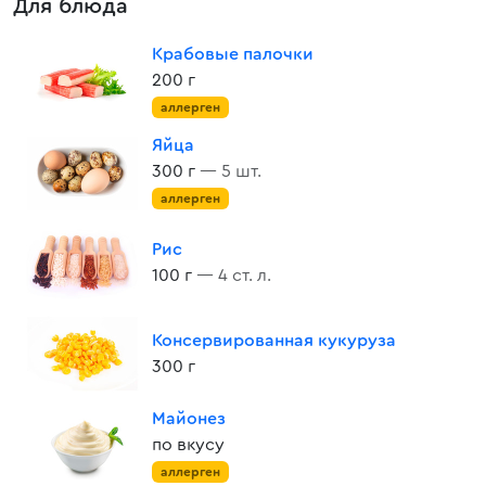
Для блюда
Крабовые палочки
200 г
аллерген
Яйца
300 г
— 5 шт.
аллерген
Рис
100 г
— 4 ст. л.
Консервированная кукуруза
300 г
Майонез
по вкусу
аллерген