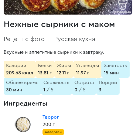
Нежные сырники с маком
Рецепт с фото —
Русская кухня
Вкусные и аппетитные сырники к завтраку.
Калории
Белки
Жиры
Углеводы
Занятость
209.68 ккал
13.81 г
12.11 г
11.97 г
15 мин
Общее время
Сложность
Острота
Порции
30 мин
1
/ 5
0
/ 5
3
Ингредиенты
Творог
200 г
аллерген