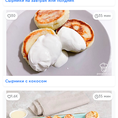
Сырники на завтрак или полдник
30
35 мин
Сырники с кокосом
1.6K
35 мин