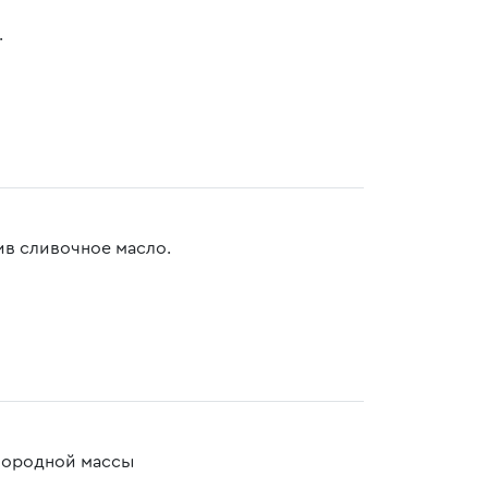
.
ив сливочное масло.
нородной массы