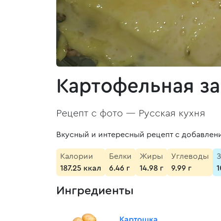
Картофельная з
Рецепт с фото —
Русская кухня
Вкусный и интересный рецепт с добавлен
Калории
Белки
Жиры
Углеводы
З
187.25 ккал
6.46 г
14.98 г
9.99 г
1
Ингредиенты
Картошка