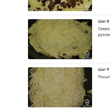
Шаг 8
Сверх
духовк
Шаг 9
Посып