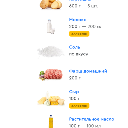
600 г
— 5 шт.
Молоко
200 г
— 200 мл
аллерген
Соль
по вкусу
Фарш домашний
200 г
Сыр
100 г
аллерген
Растительное масло
100 г
— 100 мл