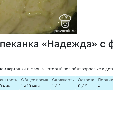
апеканка «Надежда» с
ием картошки и фарша, который полюбят взрослые и дет
анятость
Общее время
Сложность
Острота
Порци
0 мин
1 ч 10 мин
1
/ 5
0
/ 5
4