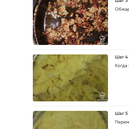
Шаг 3
Обжар
Шаг 4
Когда
Шаг 5
Перем