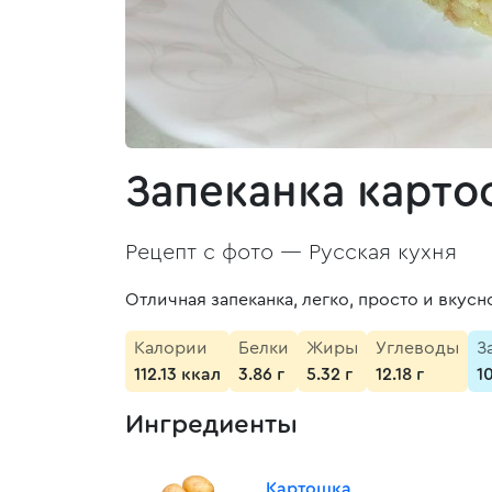
Запеканка карт
Рецепт с фото —
Русская кухня
Отличная запеканка, легко, просто и вкусн
Калории
Белки
Жиры
Углеводы
З
112.13 ккал
3.86 г
5.32 г
12.18 г
1
Ингредиенты
Картошка