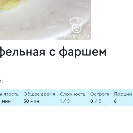
офельная с фаршем
о!
анятость
Общее время
Сложность
Острота
Порции
0 мин
50 мин
1
/ 5
0
/ 5
8