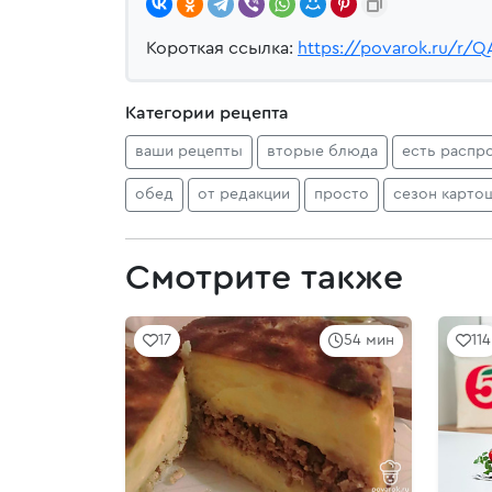
Короткая ссылка:
https://povarok.ru/r/Q
Категории рецепта
ваши рецепты
вторые блюда
есть распр
обед
от редакции
просто
сезон карто
Смотрите также
17
54 мин
114