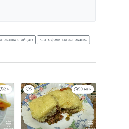
апеканка с яйцом
картофельная запеканка
2 ч
3
50 мин