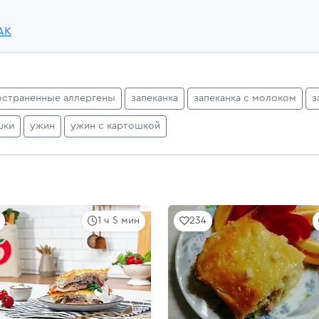
AK
остраненные аллергены
запеканка
запеканка с молоком
з
шки
ужин
ужин с картошкой
1 ч 5 мин
234