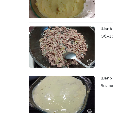
Шаг 4
Обжар
Шаг 5
Вылож