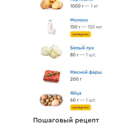
1000 г
— 1 кг
Молоко
150 г
— 150 мл
аллерген
Белый лук
80 г
— 1 шт.
Мясной фарш
200 г
Яйца
60 г
— 1 шт.
аллерген
Пошаговый рецепт