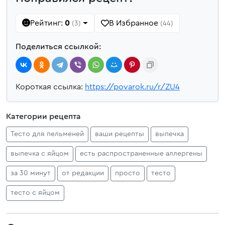
Рейтинг:
0
В Избранное
(3)
(44)
Поделиться ссылкой:
Короткая ссылка:
https://povarok.ru/r/ZU4
Категории рецепта
Тесто для пельменей
ваши рецепты
выпечка
выпечка с яйцом
есть распространенные аллергены
за 30 минут
от редакции
просто
тесто
тесто с яйцом