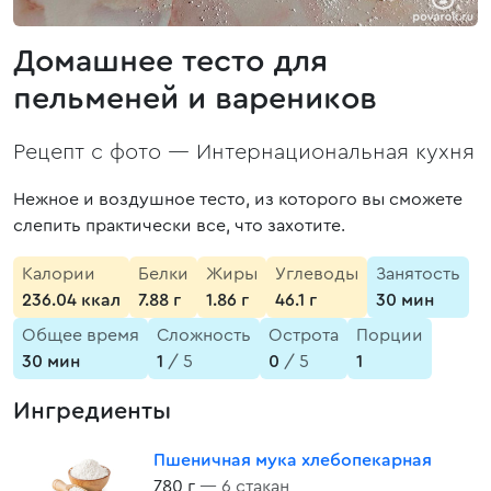
Домашнее тесто для
пельменей и вареников
Рецепт с фото —
Интернациональная кухня
Нежное и воздушное тесто, из которого вы сможете
слепить практически все, что захотите.
Калории
Белки
Жиры
Углеводы
Занятость
236.04 ккал
7.88 г
1.86 г
46.1 г
30 мин
Общее время
Сложность
Острота
Порции
30 мин
1
/ 5
0
/ 5
1
Ингредиенты
Пшеничная мука хлебопекарная
780 г
— 6 стакан