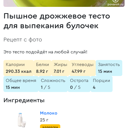
Пышное дрожжевое тесто
для выпекания булочек
Рецепт с фото
Это тесто подойдёт на любой случай!
Калории
Белки
Жиры
Углеводы
Занятость
290.33 ккал
8.92 г
7.01 г
47.99 г
15 мин
Общее время
Сложность
Острота
Порции
15 мин
1
/ 5
0
/ 5
4
Ингредиенты
Молоко
25 г
аллерген