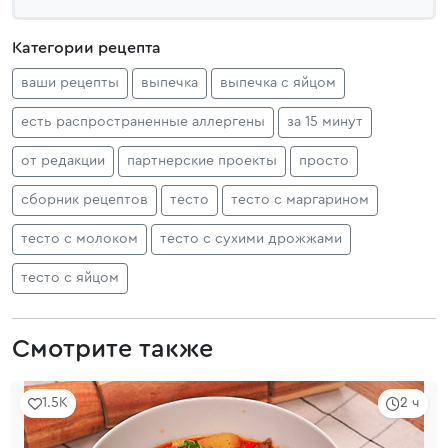
Категории рецепта
ваши рецепты
выпечка
выпечка с яйцом
есть распространенные аллергены
за 15 минут
от редакции
партнерские проекты
просто
сборник рецептов
тесто
тесто с маргарином
тесто с молоком
тесто с сухими дрожжами
тесто с яйцом
Смотрите также
1.5K
2 ч