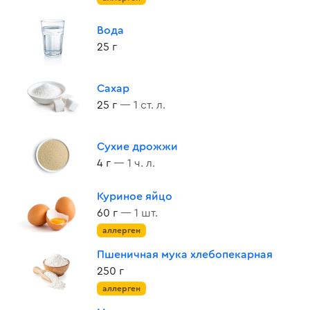
Вода
25 г
Сахар
25 г
— 1 ст. л.
Сухие дрожжи
4 г
— 1 ч. л.
Куриное яйцо
60 г
— 1 шт.
аллерген
Пшеничная мука хлебопекарная
250 г
аллерген