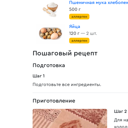
Пшеничная мука хлебопе
500 г
аллерген
Яйца
120 г
— 2 шт.
аллерген
Пошаговый рецепт
Подготовка
Шаг 1
Подготовьте все ингредиенты.
Приготовление
Шаг 2
Для н
холод