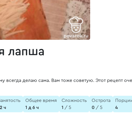
я лапша
у всегда делаю сама. Вам тоже советую. Этот рецепт оче
Занятость
Общее время
Сложность
Острота
Порци
2 ч
1 д 6 ч
1
/ 5
0
/ 5
4