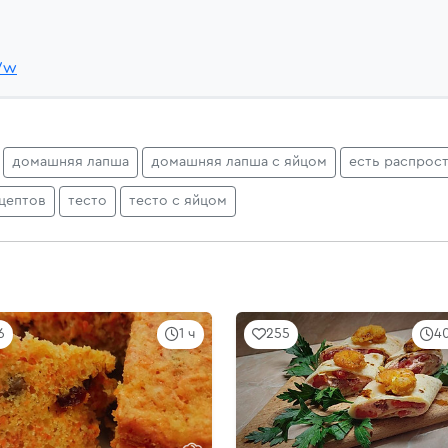
ZVw
домашняя лапша
домашняя лапша с яйцом
есть распрос
цептов
тесто
тесто с яйцом
6
1 ч
255
4