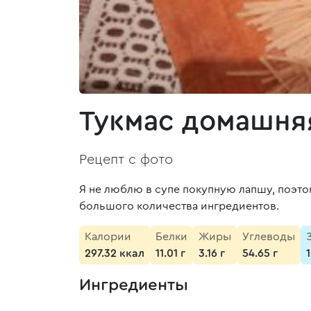
Тукмас домашня
Рецепт с фото
Я не люблю в супе покупную лапшу, поэтом
большого количества ингредиентов.
Калории
Белки
Жиры
Углеводы
297.32 ккал
11.01 г
3.16 г
54.65 г
1
Ингредиенты