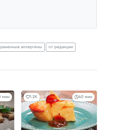
траненные аллергены
от редакции
0 мин
1.2K
40 мин