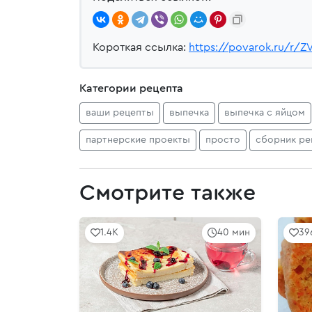
Короткая ссылка:
https://povarok.ru/r/
Категории рецепта
ваши рецепты
выпечка
выпечка с яйцом
партнерские проекты
просто
сборник ре
Смотрите также
1.4K
40 мин
39