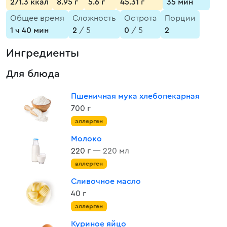
271.3 ккал
8.95 г
5.6 г
45.31 г
35 мин
Общее время
Сложность
Острота
Порции
1 ч 40 мин
2
/ 5
0
/ 5
2
Ингредиенты
Для блюда
Пшеничная мука хлебопекарная
700 г
аллерген
Молоко
220 г
— 220 мл
аллерген
Сливочное масло
40 г
аллерген
Куриное яйцо