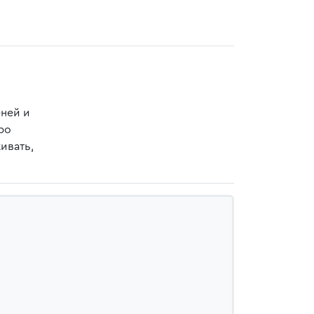
еней и
ро
ивать,