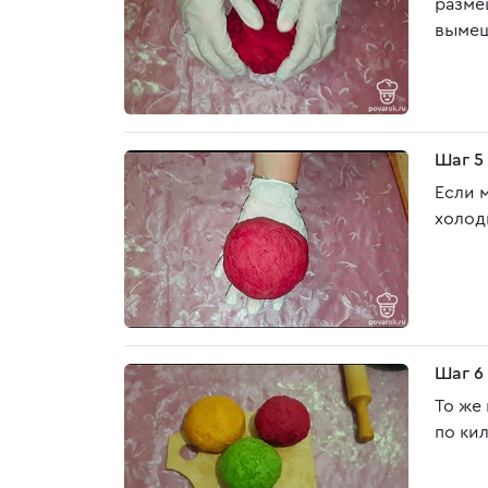
размеш
вымеш
Шаг 5
Если м
холод
Шаг 6
То же
по ки