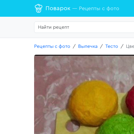
Поварок
— Рецепты с фото
Рецепты с фото
Выпечка
Тесто
Цве