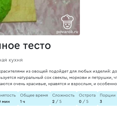
ное тесто
ая кухня
красителями из овощей подойдет для любых изделий: до
ользуется натуральный сок свеклы, моркови и петрушки, ч
учаются очень красивые, нравятся и взрослым, и особенно
анятость
Общее время
Сложность
Острота
Порции
0 мин
1 ч
2
/ 5
0
/ 5
3