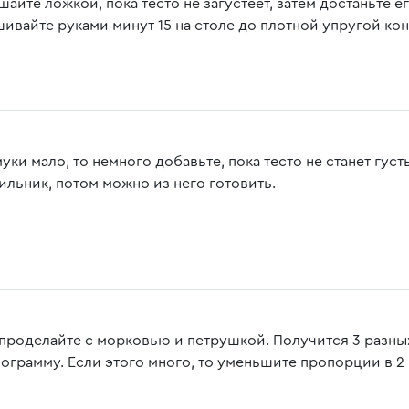
айте ложкой, пока тесто не загустеет, затем достаньте е
ивайте руками минут 15 на столе до плотной упругой ко
уки мало, то немного добавьте, пока тесто не станет густ
ильник, потом можно из него готовить.
 проделайте с морковью и петрушкой. Получится 3 разны
лограмму. Если этого много, то уменьшите пропорции в 2 