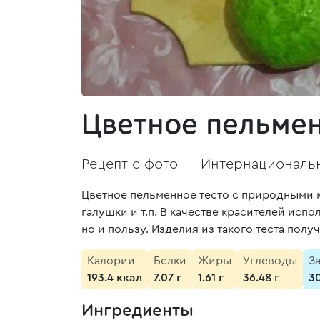
Цветное пельмен
Рецепт с фото —
Интернациональн
Цветное пельменное тесто с природными 
галушки и т.п. В качестве красителей исп
но и пользу. Изделия из такого теста пол
Калории
Белки
Жиры
Углеводы
З
193.4 ккал
7.07 г
1.61 г
36.48 г
3
Ингредиенты