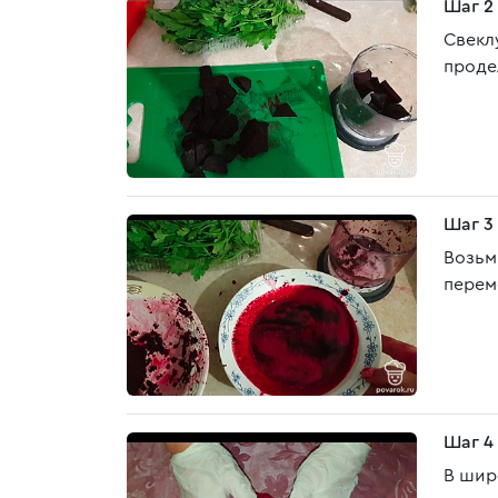
Шаг 2
Свекл
проде
Шаг 3
Возьм
перем
Шаг 4
В шир