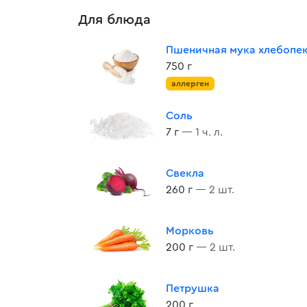
Для блюда
Пшеничная мука хлебопе
750 г
аллерген
Соль
7 г
— 1 ч. л.
Свекла
260 г
— 2 шт.
Морковь
200 г
— 2 шт.
Петрушка
200 г