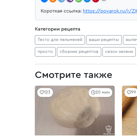
Короткая ссылка:
https://povarok.ru/r/
Категории рецепта
Тесто для пельменей
ваши рецепты
выпе
просто
сборник рецептов
сезон зелени
Смотрите также
123
20 мин
99