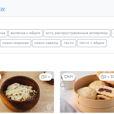
ZXW
чка
выпечка с яйцом
есть распространенные аллергены
сезон моркови
сезон свеклы
тесто
тесто с яйцом
3 ч
491
2 ч 3