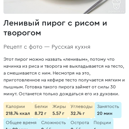
Ленивый пирог с рисом и
творогом
Рецепт с фото —
Русская кухня
Этот пирог можно назвать «ленивым», потому что
начинка из риса и творога не выкладывается на тесто,
а смешивается с ним. Несмотря на это,
приготовленное на кефире тесто получается мягким и
пышным. Готовка такого пирога займет от силы 30
минут. Останется только дождаться его из духовки.
Калории
Белки
Жиры
Углеводы
Занятость
218.74 ккал
8.72 г
5.57 г
32.74 г
20 мин
Общее время
Сложность
Острота
Порции