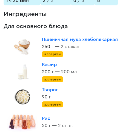
1 ч 20 мин
2
/ 5
0
/ 5
6
Ингредиенты
Для основного блюда
Пшеничная мука хлебопекарная
260 г
— 2 стакан
аллерген
Кефир
200 г
— 200 мл
аллерген
Творог
90 г
аллерген
Рис
50 г
— 2 ст. л.