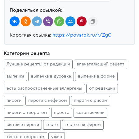
Поделиться ссылкой:
Короткая ссылка:
https://povarok.ru/r/ZgC
Категории рецепта
Лучшие рецепты от редакции
впечатляющий рецепт
выпечка
выпечка в духовке
выпечка в форме
есть распространенные аллергены
от редакции
пироги
пироги с кефиром
пироги с рисом
пироги с творогом
просто
сезон зелени
сытные пироги
тесто
тесто с кефиром
тесто с творогом
ужин