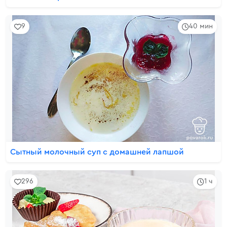
9
40 мин
Сытный молочный суп с домашней лапшой
296
1 ч