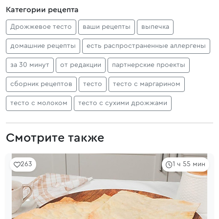
Категории рецепта
Дрожжевое тесто
ваши рецепты
выпечка
домашние рецепты
есть распространенные аллергены
за 30 минут
от редакции
партнерские проекты
сборник рецептов
тесто
тесто с маргарином
тесто с молоком
тесто с сухими дрожжами
Смотрите также
263
1 ч 55 мин