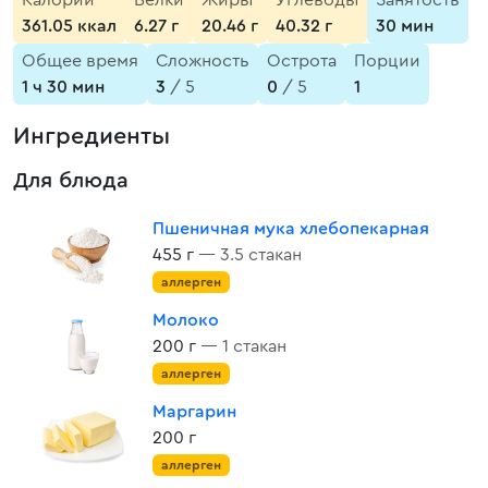
Калории
Белки
Жиры
Углеводы
Занятость
361.05 ккал
6.27 г
20.46 г
40.32 г
30 мин
Общее время
Сложность
Острота
Порции
1 ч 30 мин
3
/ 5
0
/ 5
1
Ингредиенты
Для блюда
Пшеничная мука хлебопекарная
455 г
— 3.5 стакан
аллерген
Молоко
200 г
— 1 стакан
аллерген
Маргарин
200 г
аллерген