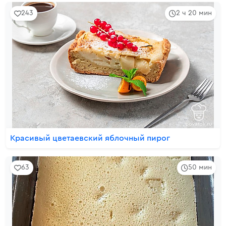
243
2 ч 20 мин
Красивый цветаевский яблочный пирог
63
50 мин