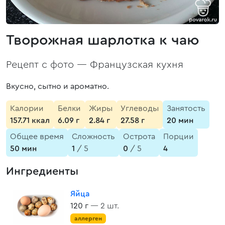
Творожная шарлотка к чаю
Рецепт с фото —
Французская кухня
Вкусно, сытно и ароматно.
Калории
Белки
Жиры
Углеводы
Занятость
157.71 ккал
6.09 г
2.84 г
27.58 г
20 мин
Общее время
Сложность
Острота
Порции
50 мин
1
/ 5
0
/ 5
4
Ингредиенты
Яйца
120 г
— 2 шт.
аллерген