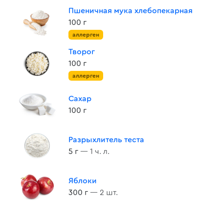
Пшеничная мука хлебопекарная
100 г
аллерген
Творог
100 г
аллерген
Сахар
100 г
Разрыхлитель теста
5 г
— 1 ч. л.
Яблоки
300 г
— 2 шт.