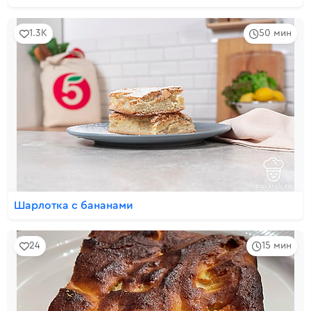
1.3K
50 мин
Шарлотка с бананами
24
15 мин