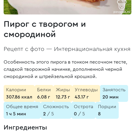
Пирог с творогом и
смородиной
Рецепт с фото —
Интернациональная кухня
Особенность этого пирога в тонком песочном тесте,
сладкой творожной начинке, дополненной черной
смородиной и штрейзельной крошкой.
Калории
Белки
Жиры
Углеводы
Занятость
307.86 ккал
6.08 г
12.73 г
43.17 г
20 мин
Общее время
Сложность
Острота
Порции
1 ч 5 мин
2
/ 5
0
/ 5
8
Ингредиенты