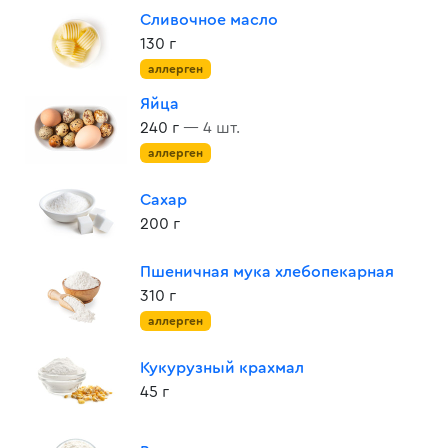
Сливочное масло
130 г
аллерген
Яйца
240 г
— 4 шт.
аллерген
Сахар
200 г
Пшеничная мука хлебопекарная
310 г
аллерген
Кукурузный крахмал
45 г