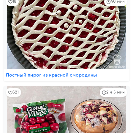
18
40 мин
Постный пирог из красной смородины
521
2 ч 5 мин