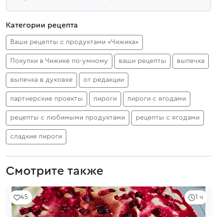
Категории рецепта
Ваши рецепты с продуктами «Чижика»
Покупки в Чижике по‑умному
ваши рецепты
выпечка
выпечка в духовке
от редакции
партнерские проекты
пироги
пироги с ягодами
рецепты с любимыми продуктами
рецепты с ягодами
сладкие пироги
Смотрите также
45
1 ч