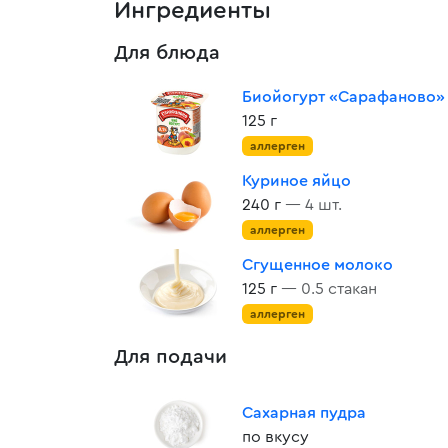
Ингредиенты
Для блюда
Биойогурт «Сарафаново» с 
125 г
аллерген
Куриное яйцо
240 г
— 4 шт.
аллерген
Сгущенное молоко
125 г
— 0.5 стакан
аллерген
Для подачи
Сахарная пудра
по вкусу