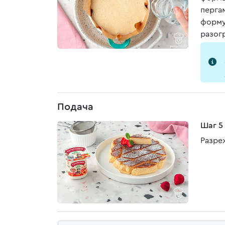
перга
форму
разогр
Подача
Шаг 5
Разре