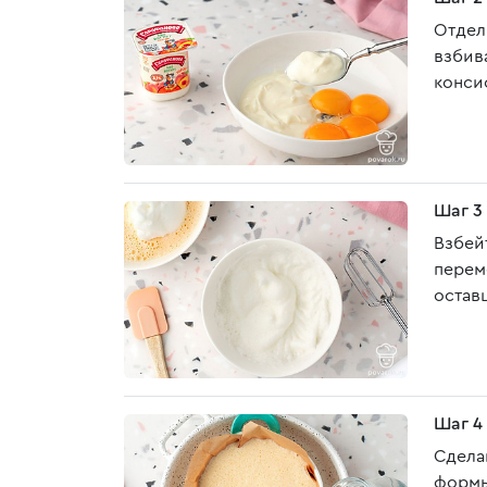
Отдел
взбив
конси
Шаг 3
Взбей
перем
остав
Шаг 4
Сдела
формы