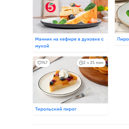
Манник на кефире в духовке с
Пиро
мукой
747
2 ч 25 мин
Тирольский пирог