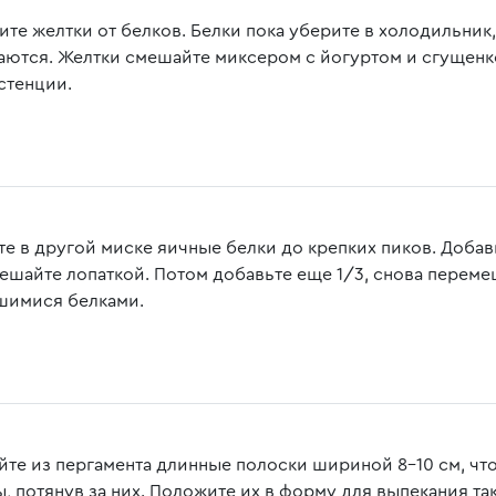
ите желтки от белков. Белки пока уберите в холодильник
аются. Желтки смешайте миксером с йогуртом и сгущен
стенции.
те в другой миске яичные белки до крепких пиков. Добавь
ешайте лопаткой. Потом добавьте еще 1/3, снова перемеш
шимися белками.
йте из пергамента длинные полоски шириной 8-10 см, чт
, потянув за них. Положите их в форму для выпекания та