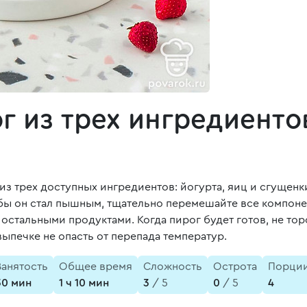
 из трех ингредиенто
з трех доступных ингредиентов: йогурта, яиц и сгущенки
обы он стал пышным, тщательно перемешайте все компоне
остальными продуктами. Когда пирог будет готов, не тор
выпечке не опасть от перепада температур.
Занятость
Общее время
Сложность
Острота
Порци
30 мин
1 ч 10 мин
3
/ 5
0
/ 5
4