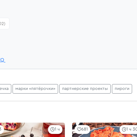
02)
ZQ
ечка
марки «пятёрочки»
партнерские проекты
пироги
3
1 ч
681
1 ч 3