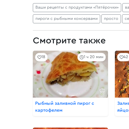
Ваши рецепты с продуктами «Пятёрочки»
в
пироги с рыбными консервами
просто
с
Смотрите также
18
1 ч 20 мин
42
Рыбный заливной пирог с
Зали
картофелем
яйцо