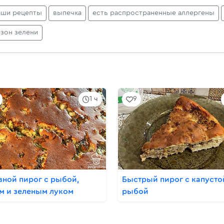
аши рецепты
выпечка
есть распространенные аллергены
езон зелени
1 ч
9
вной пирог с рыбой,
Быстрый пирог с капусто
м и зеленым луком
рыбой