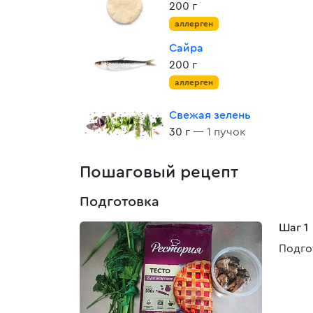
200 г
аллерген
Сайра
200 г
аллерген
Свежая зелень
30 г
— 1 пучок
Пошаговый рецепт
Подготовка
Шаг 1
Подго