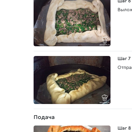
Шаг 6
Выложи
Шаг 7
Отпра
Подача
Шаг 8