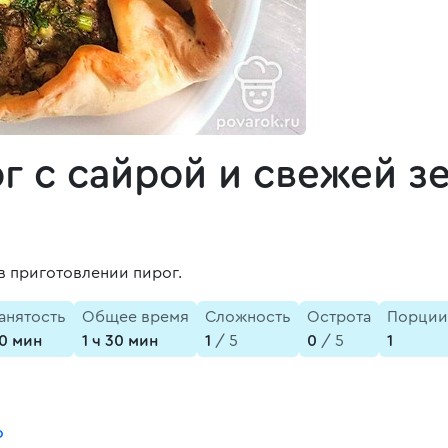
 с сайрой и свежей з
в приготовлении пирог.
анятость
Общее время
Сложность
Острота
Порции
0 мин
1 ч 30 мин
1
/ 5
0
/ 5
1
о