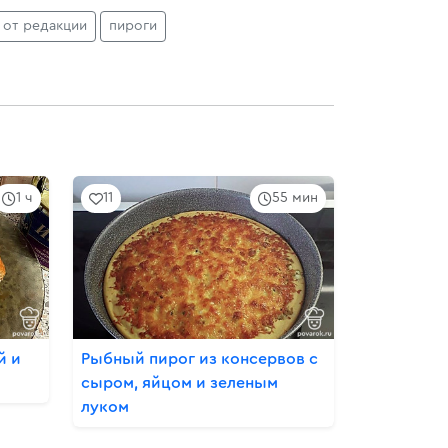
от редакции
пироги
1 ч
11
55 мин
й и
Рыбный пирог из консервов с
сыром, яйцом и зеленым
луком