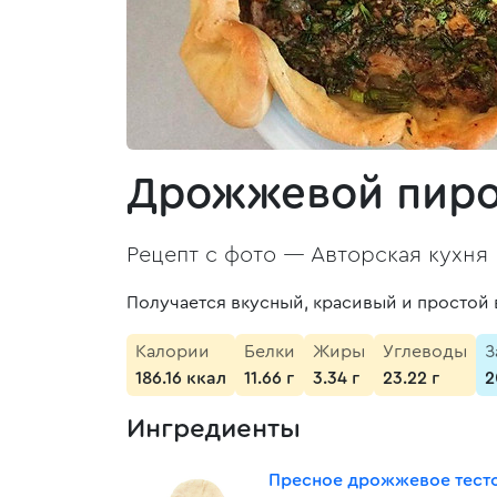
Дрожжевой пирог
Рецепт с фото —
Авторская кухня
Получается вкусный, красивый и простой 
Калории
Белки
Жиры
Углеводы
З
186.16 ккал
11.66 г
3.34 г
23.22 г
2
Ингредиенты
Пресное дрожжевое тест