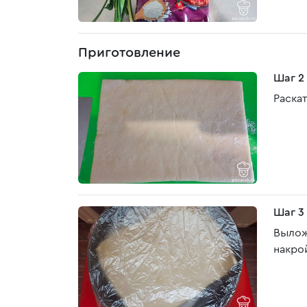
Приготовление
Шаг 2
Раска
Шаг 3
Вылож
накро