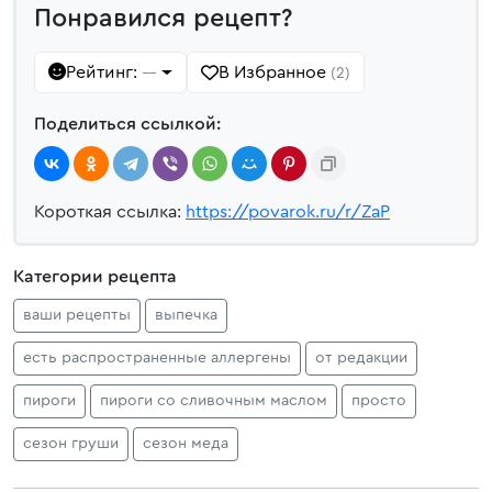
Понравился рецепт?
Рейтинг:
В Избранное
—
(2)
Поделиться ссылкой:
Короткая ссылка:
https://povarok.ru/r/ZaP
Категории рецепта
ваши рецепты
выпечка
есть распространенные аллергены
от редакции
пироги
пироги со сливочным маслом
просто
сезон груши
сезон меда