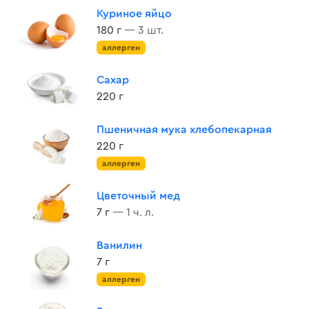
Куриное яйцо
180 г
— 3 шт.
аллерген
Сахар
220 г
Пшеничная мука хлебопекарная
220 г
аллерген
Цветочный мед
7 г
— 1 ч. л.
Ванилин
7 г
аллерген