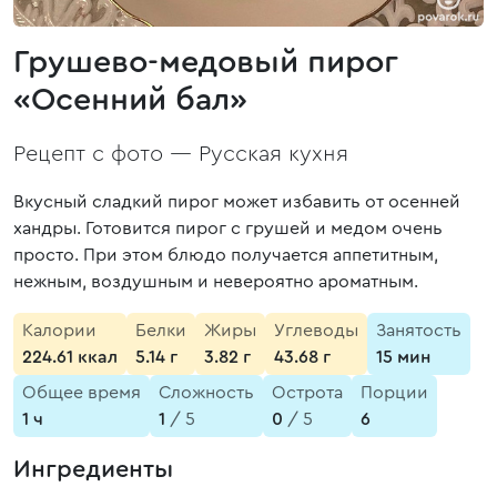
Грушево-медовый пирог
«Осенний бал»
Рецепт с фото —
Русская кухня
Вкусный сладкий пирог может избавить от осенней
хандры. Готовится пирог с грушей и медом очень
просто. При этом блюдо получается аппетитным,
нежным, воздушным и невероятно ароматным.
Калории
Белки
Жиры
Углеводы
Занятость
224.61 ккал
5.14 г
3.82 г
43.68 г
15 мин
Общее время
Сложность
Острота
Порции
1 ч
1
/ 5
0
/ 5
6
Ингредиенты