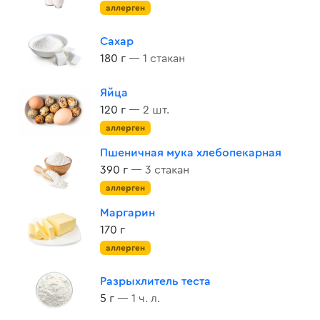
аллерген
Сахар
180 г
— 1 стакан
Яйца
120 г
— 2 шт.
аллерген
Пшеничная мука хлебопекарная
390 г
— 3 стакан
аллерген
Маргарин
170 г
аллерген
Разрыхлитель теста
5 г
— 1 ч. л.