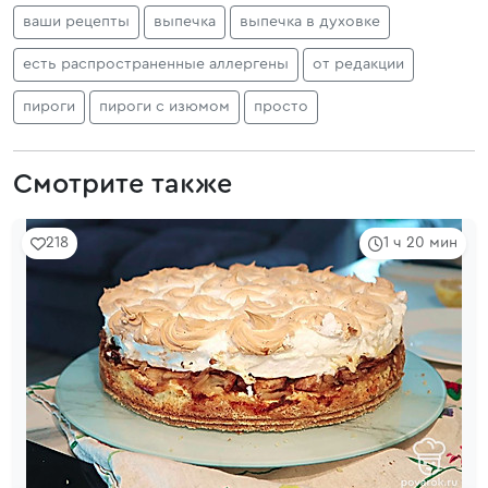
ваши рецепты
выпечка
выпечка в духовке
есть распространенные аллергены
от редакции
пироги
пироги с изюмом
просто
Смотрите также
218
1 ч 20 мин