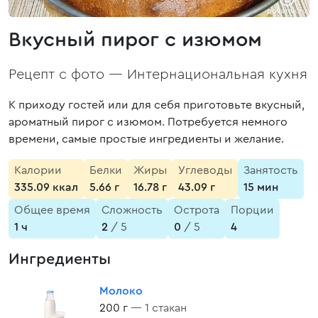
Вкусный пирог с изюмом
Рецепт с фото —
Интернациональная кухня
К приходу гостей или для себя приготовьте вкусный,
ароматный пирог с изюмом. Потребуется немного
времени, самые простые ингредиенты и желание.
Калории
Белки
Жиры
Углеводы
Занятость
335.09 ккал
5.66 г
16.78 г
43.09 г
15 мин
Общее время
Сложность
Острота
Порции
1 ч
2
/ 5
0
/ 5
4
Ингредиенты
Молоко
200 г
— 1 стакан