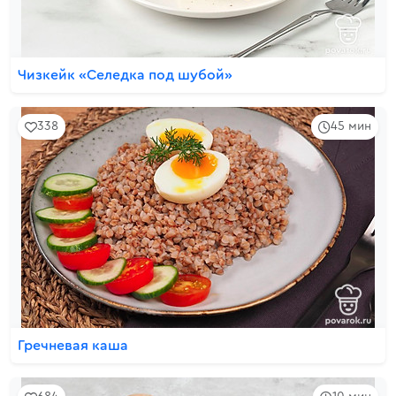
Чизкейк «Селедка под шубой»
338
45 мин
Гречневая каша