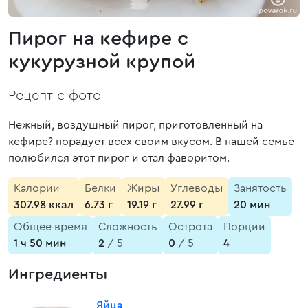
Пирог на кефире с
кукурузной крупой
Рецепт с фото
Нежный, воздушный пирог, приготовленный на
кефире? порадует всех своим вкусом. В нашей семье
полюбился этот пирог и стал фаворитом.
Калории
Белки
Жиры
Углеводы
Занятость
307.98 ккал
6.73 г
19.19 г
27.99 г
20 мин
Общее время
Сложность
Острота
Порции
1 ч 50 мин
2
/ 5
0
/ 5
4
Ингредиенты
Яйца