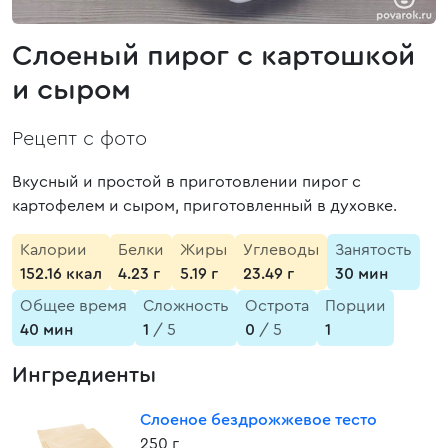
Слоеный пирог с картошкой
и сыром
Рецепт с фото
Вкусный и простой в приготовлении пирог с
картофелем и сыром, приготовленный в духовке.
Калории
Белки
Жиры
Углеводы
Занятость
152.16 ккал
4.23 г
5.19 г
23.49 г
30 мин
Общее время
Сложность
Острота
Порции
40 мин
1
/ 5
0
/ 5
1
Ингредиенты
Слоеное бездрожжевое тесто
250 г