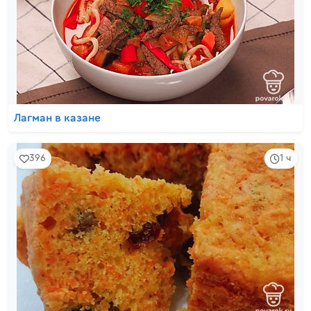
Лагман в казане
396
1 ч