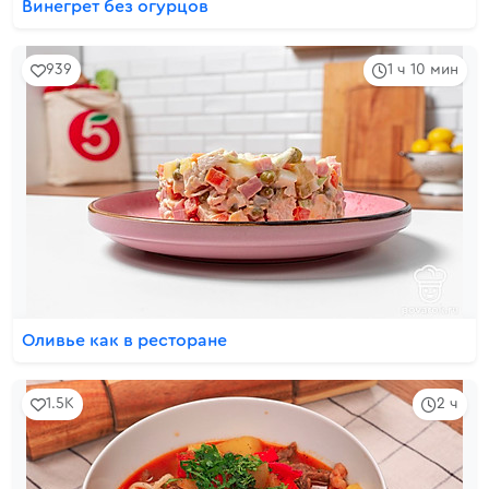
Винегрет без огурцов
939
1 ч 10 мин
Оливье как в ресторане
1.5K
2 ч