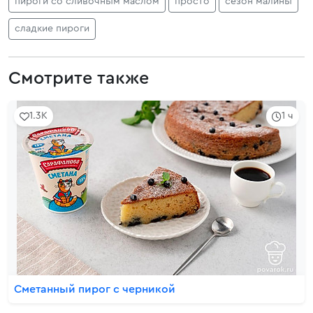
пироги со сливочным маслом
просто
сезон малины
сладкие пироги
Смотрите также
1.3K
1 ч
Сметанный пирог с черникой