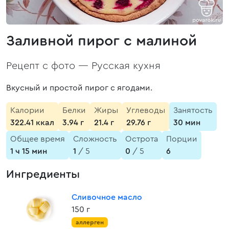
Заливной пирог с малиной
Рецепт с фото —
Русская кухня
Вкусный и простой пирог с ягодами.
Калории
Белки
Жиры
Углеводы
Занятость
322.41 ккал
3.94 г
21.4 г
29.76 г
30 мин
Общее время
Сложность
Острота
Порции
1 ч 15 мин
1
/ 5
0
/ 5
6
Ингредиенты
Сливочное масло
150 г
аллерген