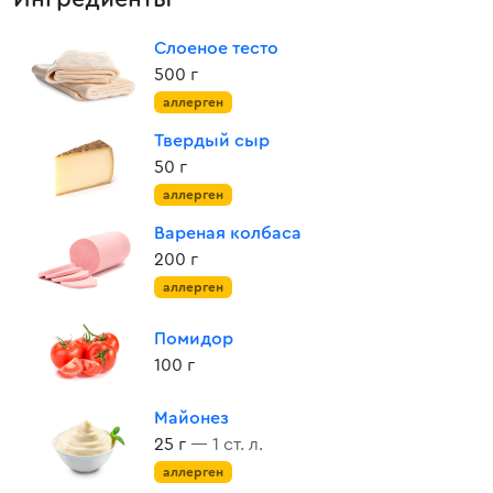
Слоеное тесто
500 г
аллерген
Твердый сыр
50 г
аллерген
Вареная колбаса
200 г
аллерген
Помидор
100 г
Майонез
25 г
— 1 ст. л.
аллерген