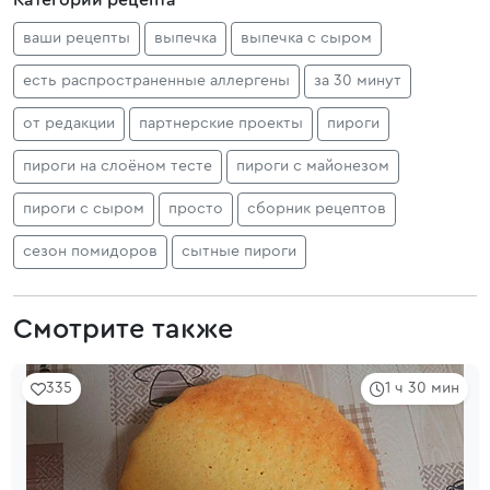
Категории рецепта
ваши рецепты
выпечка
выпечка с сыром
есть распространенные аллергены
за 30 минут
от редакции
партнерские проекты
пироги
пироги на слоёном тесте
пироги с майонезом
пироги с сыром
просто
сборник рецептов
сезон помидоров
сытные пироги
Смотрите также
335
1 ч 30 мин