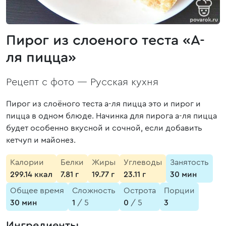
Пирог из слоеного теста «А-
ля пицца»
Рецепт с фото —
Русская кухня
Пирог из слоёного теста а-ля пицца это и пирог и
пицца в одном блюде. Начинка для пирога а-ля пицца
будет особенно вкусной и сочной, если добавить
кетчуп и майонез.
Калории
Белки
Жиры
Углеводы
Занятость
299.14 ккал
7.81 г
19.77 г
23.11 г
30 мин
Общее время
Сложность
Острота
Порции
30 мин
1
/ 5
0
/ 5
3
Ингредиенты