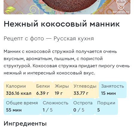
Нежный кокосовый манник
Рецепт с фото —
Русская кухня
Манник с кокосовой стружкой получается очень
вкусным, ароматным, пышным, с пористой
структурой. Кокосовая стружка придает пирогу очень
нежный и интересный кокосовый вкус.
Калории
Белки
Жиры
Углеводы
Занятость
326.16 ккал
6.39 г
19 г
33.77 г
15 мин
Общее время
Сложность
Острота
Порции
55 мин
1
/ 5
0
/ 5
5
Ингредиенты