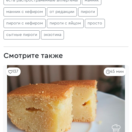
есть распространенные аллергены
манник
манник с кефиром
от редакции
пироги
пироги с кефиром
пироги с яйцом
просто
сытные пироги
экзотика
Смотрите также
137
45 мин