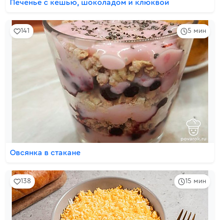
Печенье с кешью, шоколадом и клюквой
141
5 мин
Овсянка в стакане
138
15 мин