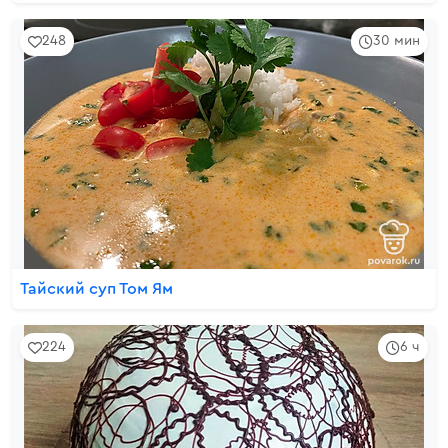
248
30 мин
Тайский суп Том Ям
224
6 ч