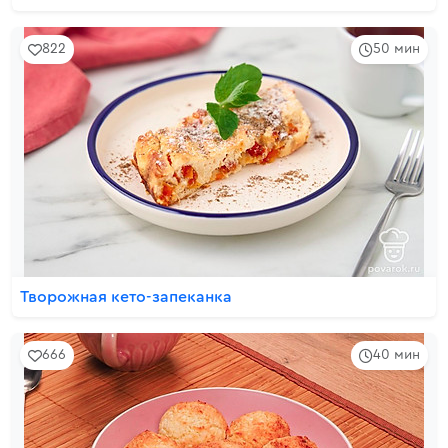
822
50 мин
Творожная кето-запеканка
666
40 мин