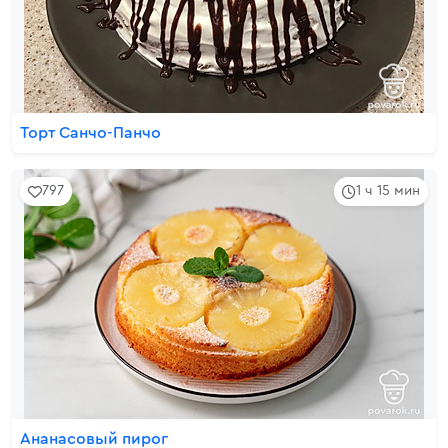
Торт Санчо-Панчо
797
1 ч 15 мин
Ананасовый пирог