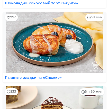
Шоколадно-кокосовый торт «Баунти»
297
30 мин
Пышные оладьи на «Снежке»
833
5 ч 50 мин