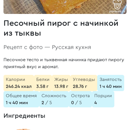
Песочный пирог с начинкой
из тыквы
Рецепт с фото —
Русская кухня
Песочное тесто и тыквенная начинка придают пирогу
приятный вкус и аромат.
Калории
Белки
Жиры
Углеводы
Занятость
246.24 ккал
3.58 г
13.98 г
28.76 г
1 ч 40 мин
Общее время
Сложность
Острота
Порции
1 ч 40 мин
2
/ 5
0
/ 5
4
Ингредиенты