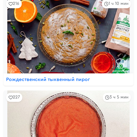
216
1 ч 10 мин
Рождественский тыквенный пирог
227
3 ч 5 мин