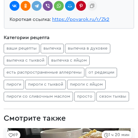
Короткая ссылка:
https://povarok.ru/r/Zk2
Категории рецепта
ваши рецепты
выпечка
выпечка в духовке
выпечка с тыквой
выпечка с яйцом
есть распространенные аллергены
от редакции
пироги
пироги с тыквой
пироги с яйцом
пироги со сливочным маслом
просто
сезон тыквы
Смотрите также
69
1 ч 20 мин