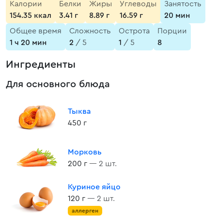
Калории
Белки
Жиры
Углеводы
Занятость
154.35 ккал
3.41 г
8.89 г
16.59 г
20 мин
Общее время
Сложность
Острота
Порции
1 ч 20 мин
2
/ 5
1
/ 5
8
Ингредиенты
Для основного блюда
Тыква
450 г
Морковь
200 г
— 2 шт.
Куриное яйцо
120 г
— 2 шт.
аллерген