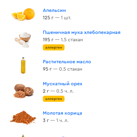
Апельсин
125 г
— 1 шт.
Пшеничная мука хлебопекарная
195 г
— 1.5 стакан
аллерген
Растительное масло
95 г
— 0.5 стакан
Мускатный орех
2 г
— 0.5 ч. л.
аллерген
Молотая корица
3 г
— 1 ч. л.