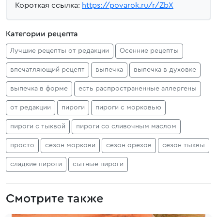
Короткая ссылка:
https://povarok.ru/r/ZbX
Категории рецепта
Лучшие рецепты от редакции
Осенние рецепты
впечатляющий рецепт
выпечка
выпечка в духовке
выпечка в форме
есть распространенные аллергены
от редакции
пироги
пироги с морковью
пироги с тыквой
пироги со сливочным маслом
просто
сезон моркови
сезон орехов
сезон тыквы
сладкие пироги
сытные пироги
Смотрите также