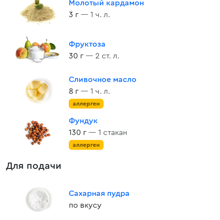
Молотый кардамон
3 г
— 1 ч. л.
Фруктоза
30 г
— 2 ст. л.
Сливочное масло
8 г
— 1 ч. л.
аллерген
Фундук
130 г
— 1 стакан
аллерген
Для подачи
Сахарная пудра
по вкусу