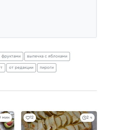
с фруктами
выпечка с яблоками
ут
от редакции
пироги
0 мин
12
2 ч