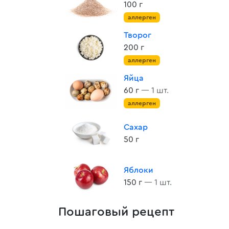
100 г
аллерген
Творог
200 г
аллерген
Яйца
60 г
— 1 шт.
аллерген
Сахар
50 г
Яблоки
150 г
— 1 шт.
Пошаговый рецепт