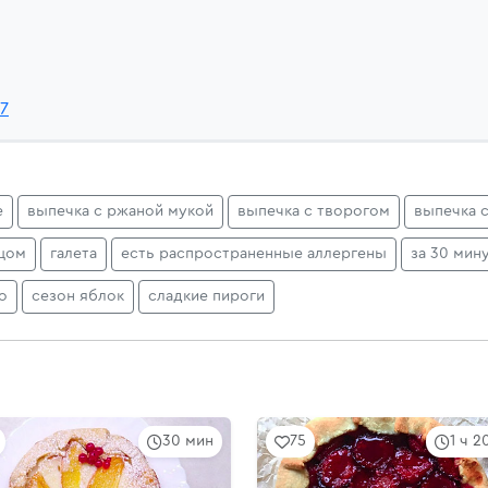
k7
е
выпечка с ржаной мукой
выпечка с творогом
выпечка 
йцом
галета
есть распространенные аллергены
за 30 мин
о
сезон яблок
сладкие пироги
30 мин
75
1 ч 2