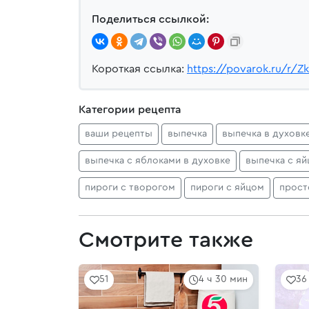
Поделиться ссылкой:
Короткая ссылка:
https://povarok.ru/r/Z
Категории рецепта
ваши рецепты
выпечка
выпечка в духовк
выпечка с яблоками в духовке
выпечка с я
пироги с творогом
пироги с яйцом
прост
Смотрите также
51
4 ч 30 мин
36