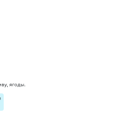
ву, ягоды.
и