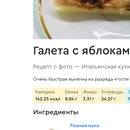
Галета с яблока
Рецепт с фото —
Итальянская кух
Очень быстрая выпечка из разряда «гости 
Калории
Белки
Жиры
Углеводы
142.23 ккал
8.84 г
3.31 г
24.27 г
Ингредиенты
Ржаная мука