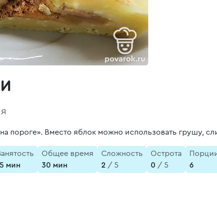
ми
ня
на пороге». Вместо яблок можно использовать грушу, сли
Занятость
Общее время
Сложность
Острота
Порци
15 мин
30 мин
2
/ 5
0
/ 5
6