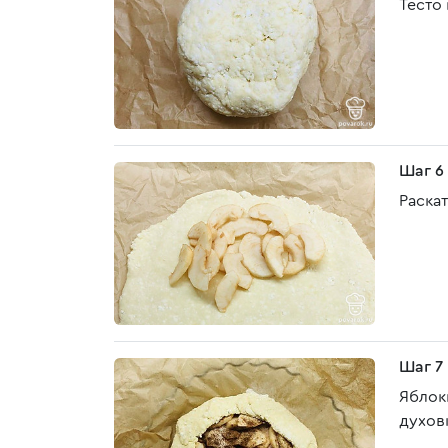
Тесто 
Шаг 6
Раска
Шаг 7
Яблок
духовк