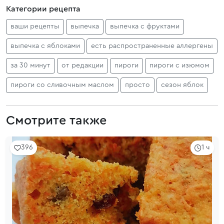
Категории рецепта
ваши рецепты
выпечка
выпечка с фруктами
выпечка с яблоками
есть распространенные аллергены
за 30 минут
от редакции
пироги
пироги с изюмом
пироги со сливочным маслом
просто
сезон яблок
Смотрите также
396
1 ч