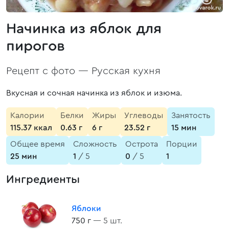
Начинка из яблок для
пирогов
Рецепт с фото —
Русская кухня
Вкусная и сочная начинка из яблок и изюма.
Калории
Белки
Жиры
Углеводы
Занятость
115.37 ккал
0.63 г
6 г
23.52 г
15 мин
Общее время
Сложность
Острота
Порции
25 мин
1
/ 5
0
/ 5
1
Ингредиенты
Яблоки
750 г
— 5 шт.