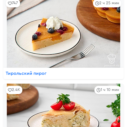
747
2 ч 25 мин
Тирольский пирог
2.4K
1 ч 10 мин