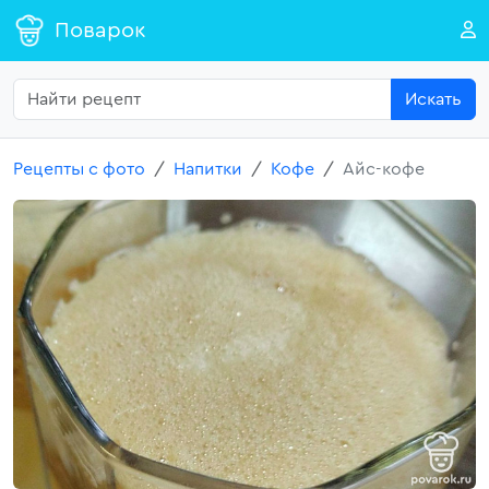
Поварок
Искать
Рецепты с фото
Напитки
Кофе
Айс-кофе