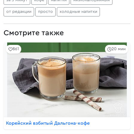
за 5 минут
кофе
напитки
низкокалорийный
от редакции
просто
холодные напитки
Смотрите также
861
20 мин
Корейский взбитый Дальгона-кофе