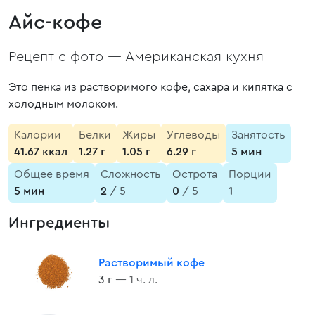
Айс-кофе
Рецепт с фото —
Американская кухня
Это пенка из растворимого кофе, сахара и кипятка с
холодным молоком.
Калории
Белки
Жиры
Углеводы
Занятость
41.67 ккал
1.27 г
1.05 г
6.29 г
5 мин
Общее время
Сложность
Острота
Порции
5 мин
2
/ 5
0
/ 5
1
Ингредиенты
Растворимый кофе
3 г
— 1 ч. л.