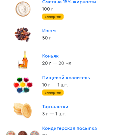
Сметана 15% жирности
100 г
аллерген
Изюм
50 г
Коньяк
20 г
— 20 мл
Пищевой краситель
10 г
— 1 шт.
аллерген
Тарталетки
3 г
— 1 шт.
Кондитерская посыпка