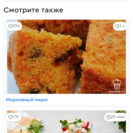
Смотрите также
396
1 ч
Морковный пирог
1.1K
20 мин