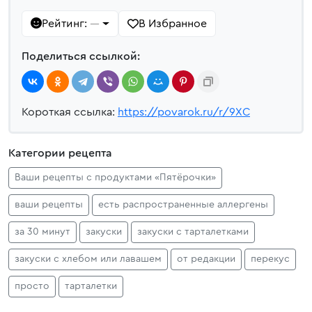
Рейтинг:
В Избранное
—
Поделиться ссылкой:
Короткая ссылка:
https://povarok.ru/r/9XC
Категории рецепта
Ваши рецепты с продуктами «Пятёрочки»
ваши рецепты
есть распространенные аллергены
за 30 минут
закуски
закуски с тарталетками
закуски с хлебом или лавашем
от редакции
перекус
просто
тарталетки