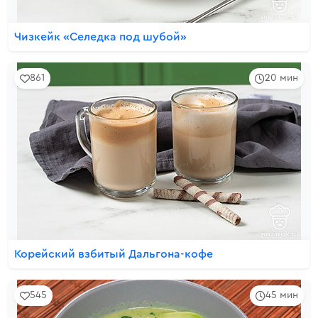
Чизкейк «Селедка под шубой»
861
20 мин
Корейский взбитый Дальгона-кофе
545
45 мин