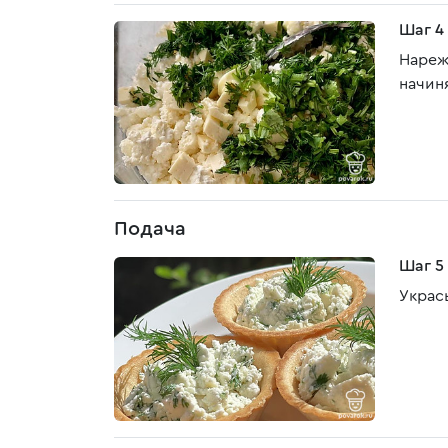
Шаг 4
Нареж
начин
Подача
Шаг 5
Украс