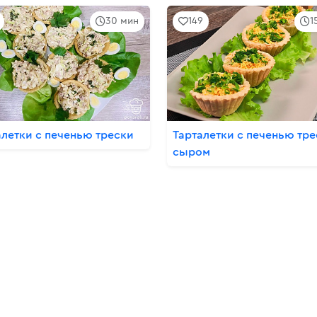
30 мин
149
1
алетки с печенью трески
Тарталетки с печенью тре
сыром