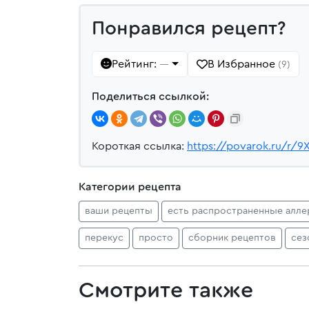
Понравился рецепт?
Рейтинг:
В Избранное
—
(9)
Поделиться ссылкой:
Короткая ссылка:
https://povarok.ru/r/9
Категории рецепта
ваши рецепты
есть распространенные алле
перекус
просто
сборник рецептов
сез
Смотрите также