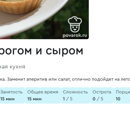
орогом и сыром
ая кухня
а. Заменит аперитив или салат, отлично подойдет на лето
Занятость
Общее время
Сложность
Острота
Порц
15 мин
15 мин
1
/ 5
0
/ 5
10