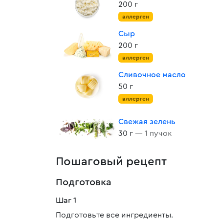
200 г
аллерген
Сыр
200 г
аллерген
Сливочное масло
50 г
аллерген
Свежая зелень
30 г
— 1 пучок
Пошаговый рецепт
Подготовка
Шаг 1
Подготовьте все ингредиенты.