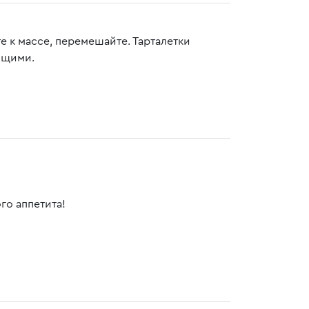
е к массе, перемешайте. Тарталетки
ящими.
го аппетита!