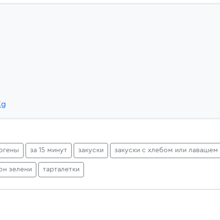
Xg
ргены
за 15 минут
закуски
закуски с хлебом или лавашем
он зелени
тарталетки