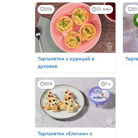
206
25 мин
20
Тарталетки с курицей в
Тарт
духовке
200
1 ч
Тарталетки «Елочки» с