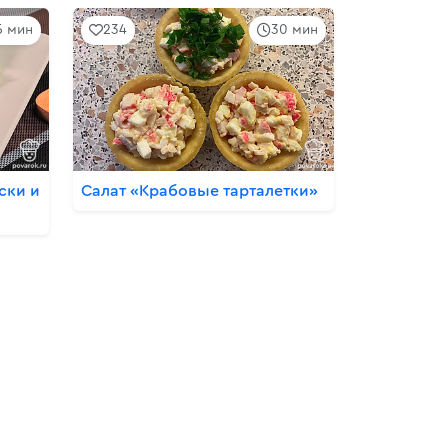
5 мин
234
30 мин
ски и
Салат «Крабовые тарталетки»