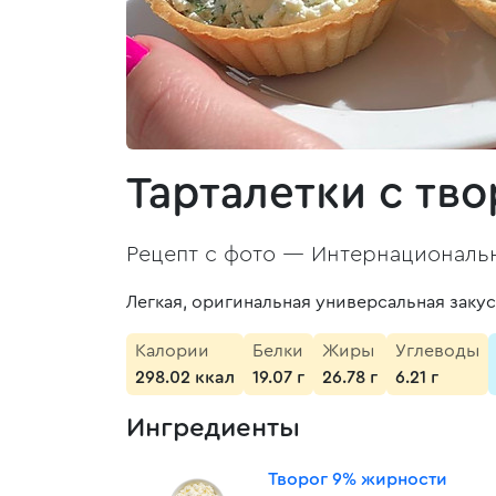
Тарталетки с тв
Рецепт с фото —
Интернациональн
Легкая, оригинальная универсальная закуск
Калории
Белки
Жиры
Углеводы
298.02 ккал
19.07 г
26.78 г
6.21 г
Ингредиенты
Творог 9% жирности