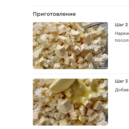
Приготовление
Шаг 2
Нареж
посол
Шаг 3
Добав