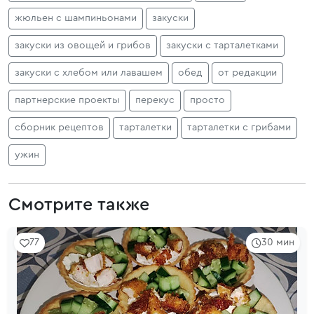
жюльен с шампиньонами
закуски
закуски из овощей и грибов
закуски с тарталетками
закуски с хлебом или лавашем
обед
от редакции
партнерские проекты
перекус
просто
сборник рецептов
тарталетки
тарталетки с грибами
ужин
Смотрите также
77
30 мин