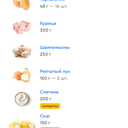
48 г
— 16 шт.
Курица
300 г
Шампиньоны
250 г
Репчатый лук
160 г
— 2 шт.
Сметана
200 г
аллерген
Сыр
150 г