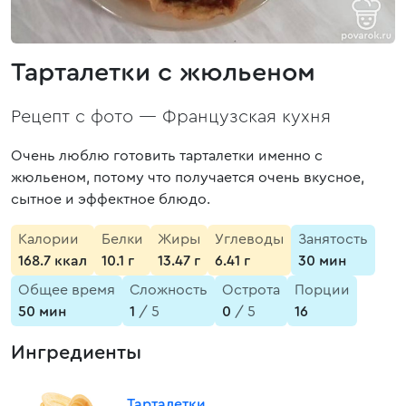
Тарталетки с жюльеном
Рецепт с фото —
Французская кухня
Очень люблю готовить тарталетки именно с
жюльеном, потому что получается очень вкусное,
сытное и эффектное блюдо.
Калории
Белки
Жиры
Углеводы
Занятость
168.7 ккал
10.1 г
13.47 г
6.41 г
30 мин
Общее время
Сложность
Острота
Порции
50 мин
1
/ 5
0
/ 5
16
Ингредиенты
Тарталетки