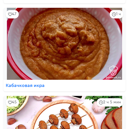
47
1 ч
Кабачковая икра
45
2 ч 5 мин