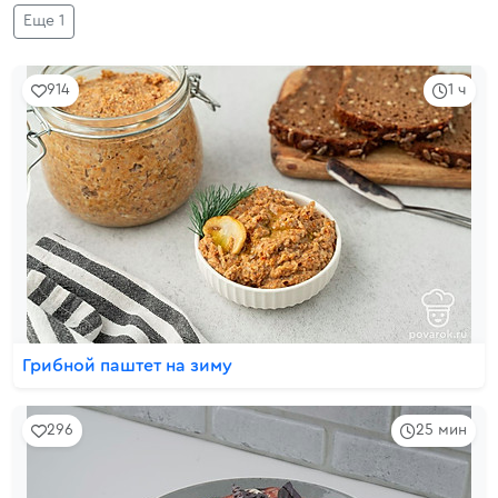
Еще 1
914
1 ч
Грибной паштет на зиму
296
25 мин