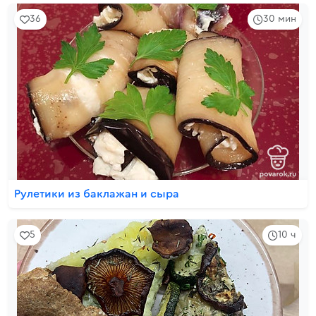
36
30 мин
Рулетики из баклажан и сыра
5
10 ч