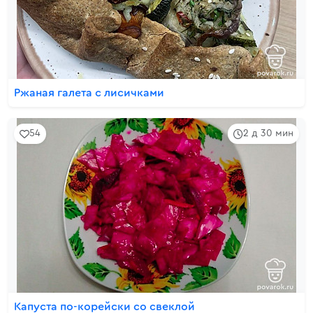
Ржаная галета с лисичками
54
2 д 30 мин
Капуста по-корейски со свеклой