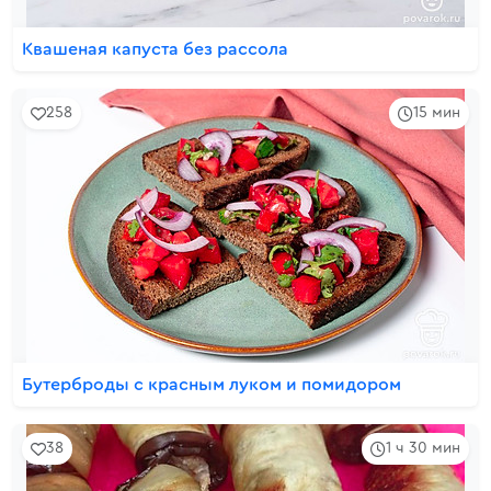
Квашеная капуста без рассола
258
15 мин
Бутерброды с красным луком и помидором
38
1 ч 30 мин