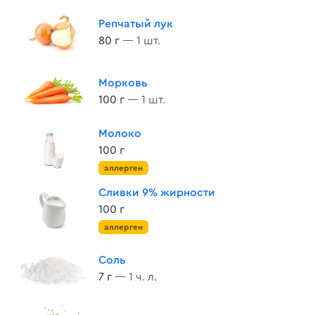
Репчатый лук
80 г
— 1 шт.
Морковь
100 г
— 1 шт.
Молоко
100 г
аллерген
Сливки 9% жирности
100 г
аллерген
Соль
7 г
— 1 ч. л.