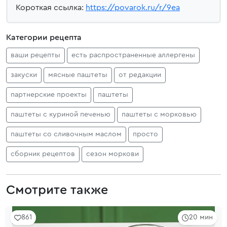
Короткая ссылка:
https://povarok.ru/r/9ea
Категории рецепта
ваши рецепты
есть распространенные аллергены
закуски
мясные паштеты
от редакции
партнерские проекты
паштеты
паштеты с куриной печенью
паштеты с морковью
паштеты со сливочным маслом
просто
сборник рецептов
сезон моркови
Смотрите также
861
20 мин