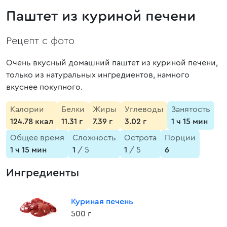
Паштет из куриной печени
Рецепт с фото
Очень вкусный домашний паштет из куриной печени,
только из натуральных ингредиентов, намного
вкуснее покупного.
Калории
Белки
Жиры
Углеводы
Занятость
124.78 ккал
11.31 г
7.39 г
3.02 г
1 ч 15 мин
Общее время
Сложность
Острота
Порции
1 ч 15 мин
1
/ 5
1
/ 5
6
Ингредиенты
Куриная печень
500 г