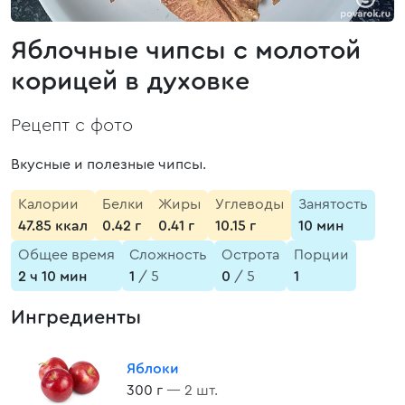
Яблочные чипсы с молотой
корицей в духовке
Рецепт с фото
Вкусные и полезные чипсы.
Калории
Белки
Жиры
Углеводы
Занятость
47.85 ккал
0.42 г
0.41 г
10.15 г
10 мин
Общее время
Сложность
Острота
Порции
2 ч 10 мин
1
/ 5
0
/ 5
1
Ингредиенты
Яблоки
300 г
— 2 шт.