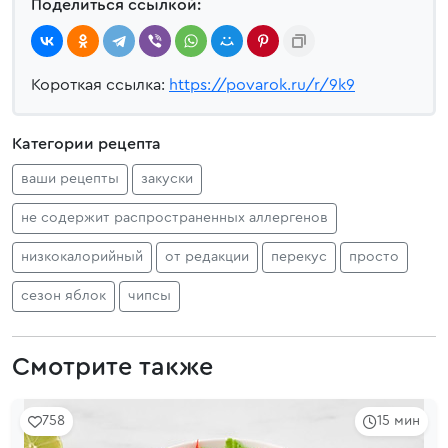
Поделиться ссылкой:
Короткая ссылка:
https://povarok.ru/r/9k9
Категории рецепта
ваши рецепты
закуски
не содержит распространенных аллергенов
низкокалорийный
от редакции
перекус
просто
сезон яблок
чипсы
Смотрите также
758
15 мин