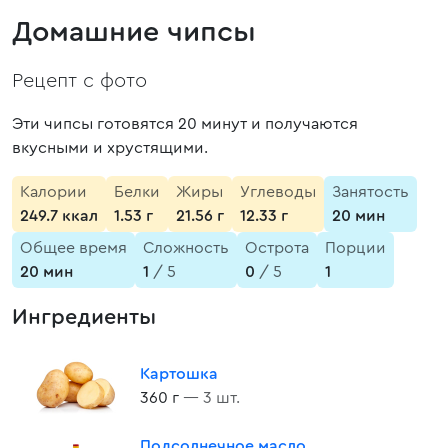
Домашние чипсы
Рецепт с фото
Эти чипсы готовятся 20 минут и получаются
вкусными и хрустящими.
Калории
Белки
Жиры
Углеводы
Занятость
249.7 ккал
1.53 г
21.56 г
12.33 г
20 мин
Общее время
Сложность
Острота
Порции
20 мин
1
/ 5
0
/ 5
1
Ингредиенты
Картошка
360 г
— 3 шт.
Подсолнечное масло