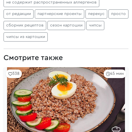
не содержит распространенных аллергенов
от редакции
партнерские проекты
перекус
просто
сборник рецептов
сезон картошки
чипсы
чипсы из картошки
Смотрите также
338
45 мин