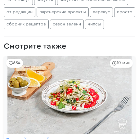
за 15 минут
закуски
закуски с хлебом или лавашем
от редакции
партнерские проекты
перекус
просто
сборник рецептов
сезон зелени
чипсы
Смотрите также
684
10 мин