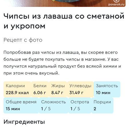
Чипсы из лаваша со сметаной
и укропом
Рецепт с фото
Попробовав раз чипсы из лаваша, вы скорее всего
больше не будете покупать чипсы в магазине. У вас
получится натуральный продукт без всякой химии и
при этом очень вкусный.
Калории
Белки
Жиры
Углеводы
Занятость
228.9 ккал
6.06 г
8.47 г
31.49 г
10 мин
Общее время
Сложность
Острота
Порции
15 мин
1
/ 5
1
/ 5
2
Ингредиенты