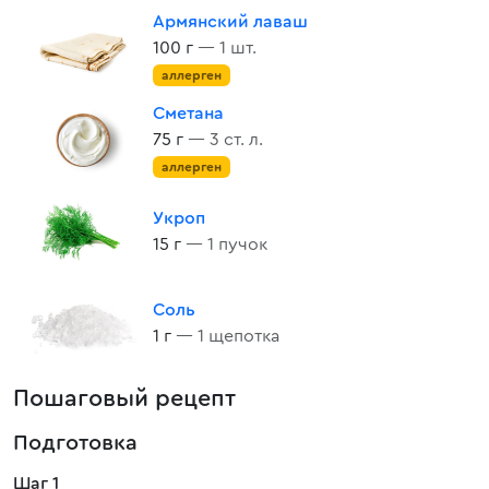
Армянский лаваш
100 г
— 1 шт.
аллерген
Сметана
75 г
— 3 ст. л.
аллерген
Укроп
15 г
— 1 пучок
Соль
1 г
— 1 щепотка
Пошаговый рецепт
Подготовка
Шаг 1