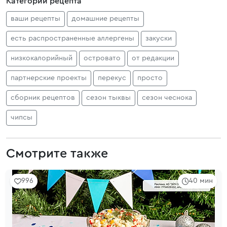
Категории рецепта
ваши рецепты
домашние рецепты
есть распространенные аллергены
закуски
низкокалорийный
островато
от редакции
партнерские проекты
перекус
просто
сборник рецептов
сезон тыквы
сезон чеснока
чипсы
Смотрите также
996
40 мин