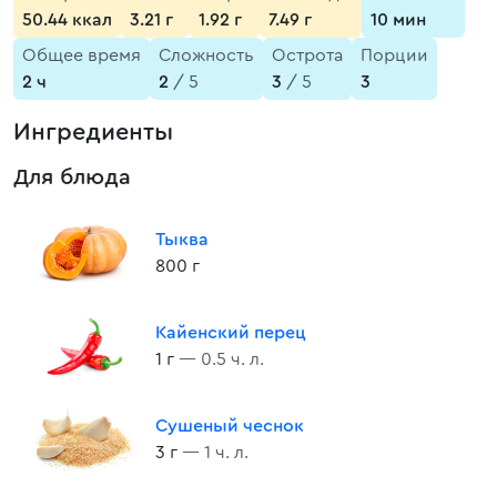
50.44 ккал
3.21 г
1.92 г
7.49 г
10 мин
Общее время
Сложность
Острота
Порции
2 ч
2
/ 5
3
/ 5
3
Ингредиенты
Для блюда
Тыква
800 г
Кайенский перец
1 г
— 0.5 ч. л.
Сушеный чеснок
3 г
— 1 ч. л.