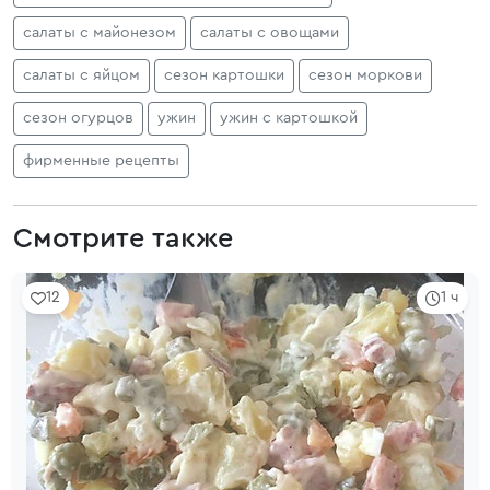
салаты с майонезом
салаты с овощами
салаты с яйцом
сезон картошки
сезон моркови
сезон огурцов
ужин
ужин с картошкой
фирменные рецепты
Смотрите также
12
1 ч