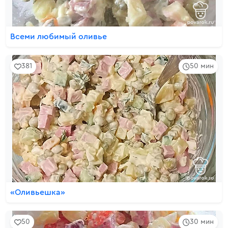
Всеми любимый оливье
381
50 мин
«Оливьешка»
50
30 мин