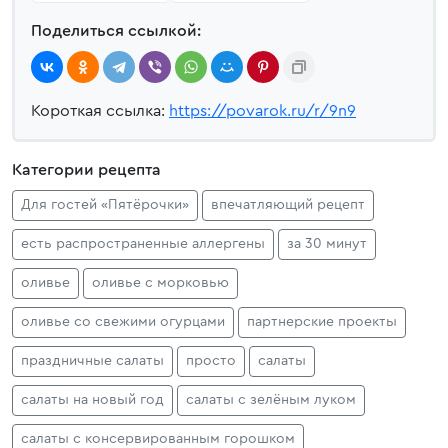
Поделиться ссылкой:
Короткая ссылка:
https://povarok.ru/r/9n9
Категории рецепта
Для гостей «Пятёрочки»
впечатляющий рецепт
есть распространенные аллергены
за 30 минут
оливье
оливье с морковью
оливье со свежими огурцами
партнерские проекты
праздничные салаты
просто
салаты
салаты на новый год
салаты с зелёным луком
салаты с консервированным горошком