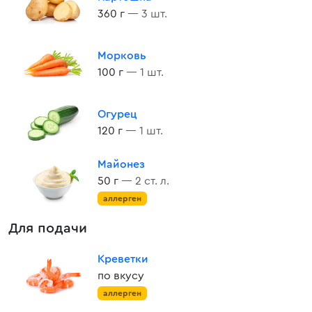
360 г
— 3 шт.
Морковь
100 г
— 1 шт.
Огурец
120 г
— 1 шт.
Майонез
50 г
— 2 ст. л.
аллерген
Для подачи
Креветки
по вкусу
аллерген