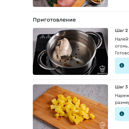
Приготовление
Шаг 2
Налей
огонь.
Готов
Шаг 3
Нареж
разме