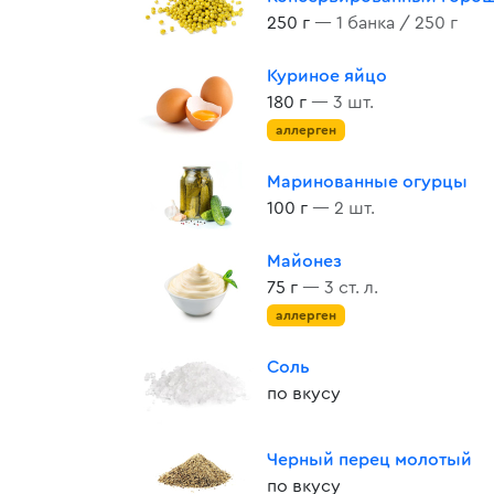
250 г
— 1 банка / 250 г
Куриное яйцо
180 г
— 3 шт.
аллерген
Маринованные огурцы
100 г
— 2 шт.
Майонез
75 г
— 3 ст. л.
аллерген
Соль
по вкусу
Черный перец молотый
по вкусу