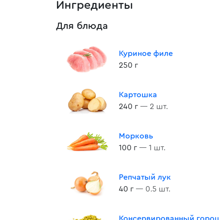
Ингредиенты
Для блюда
Куриное филе
250 г
Картошка
240 г
— 2 шт.
Морковь
100 г
— 1 шт.
Репчатый лук
40 г
— 0.5 шт.
Консервированный горо