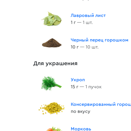
Лавровый лист
1 г
— 1 шт.
Черный перец горошком
10 г
— 10 шт.
Для украшения
Укроп
15 г
— 1 пучок
Консервированный горо
по вкусу
Морковь