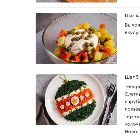
Шаг 4
Вылож
вкусу.
Шаг 5
Тепер
Слегк
наруб
показ
терто
«елоч
Новог