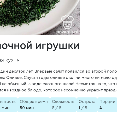
лочной игрушки
ая кухня
дин десяток лет. Впервые салат появился во второй пол
ена Оливье. Спустя годы оливье стал ни много ни мало о
И не обычный, а виде елочного шара! Несмотря на то, чт
ется нарядное блюдо, которое несомненно украсит празд
анятость
Общее время
Сложность
Острота
Порции
0 мин
50 мин
2
/ 5
1
/ 5
4