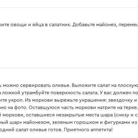
ите овощи и яйца в салатник. Добавьте майонез, перемеш
ь можно сервировать оливье. Выложите салат на плоскую 
а ложкой утрамбуйте поверхность салата. У вас должен п
ите укроп. Из моркови вырежьте украшения: звездочку и 
ано на фото. Оставшуюся часть моркови натрите на терке
й моркови, оставшиеся незакрытые места шара (снизу и с
ный шар» майонезом, зеленым горошком и фигурками из м
одний салат оливье готов. Приятного аппетита!