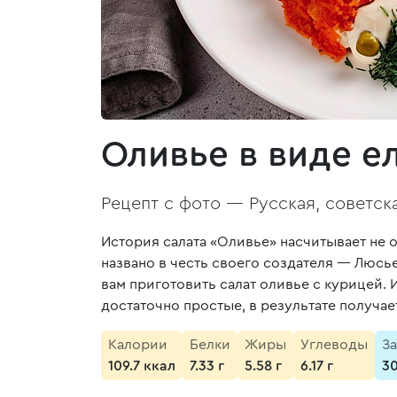
Оливье в виде е
Рецепт с фото —
Русская, советск
История салата «Оливье» насчитывает не о
названо в честь своего создателя — Люсь
вам приготовить салат оливье с курицей. 
достаточно простые, в результате получа
Калории
Белки
Жиры
Углеводы
З
109.7 ккал
7.33 г
5.58 г
6.17 г
3