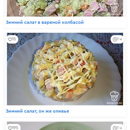
Зимний салат в вареной колбасой
15
1 ч
Зимний салат, он же оливье
195
1 ч