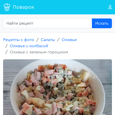
Поварок
Искать
Рецепты с фото
Салаты
Оливье
Оливье с колбасой
Оливье с зеленым горошком