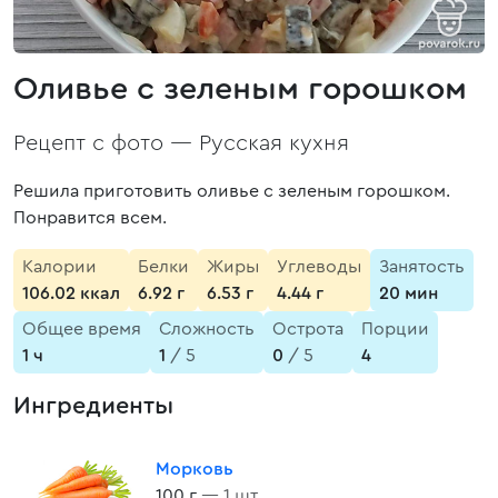
Оливье с зеленым горошком
Рецепт с фото —
Русская кухня
Решила приготовить оливье с зеленым горошком.
Понравится всем.
Калории
Белки
Жиры
Углеводы
Занятость
106.02 ккал
6.92 г
6.53 г
4.44 г
20 мин
Общее время
Сложность
Острота
Порции
1 ч
1
/ 5
0
/ 5
4
Ингредиенты
Морковь
100 г
— 1 шт.