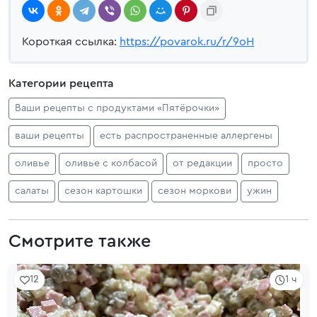
Короткая ссылка:
https://povarok.ru/r/9oH
Категории рецепта
Ваши рецепты с продуктами «Пятёрочки»
ваши рецепты
есть распространенные аллергены
оливье
оливье с колбасой
от редакции
просто
салаты
сезон картошки
сезон моркови
ужин
Смотрите также
12
1 ч