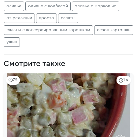
оливье
оливье с колбасой
оливье с морковью
от редакции
просто
салаты
салаты с консервированным горошком
сезон картошки
ужин
Смотрите также
72
1 ч