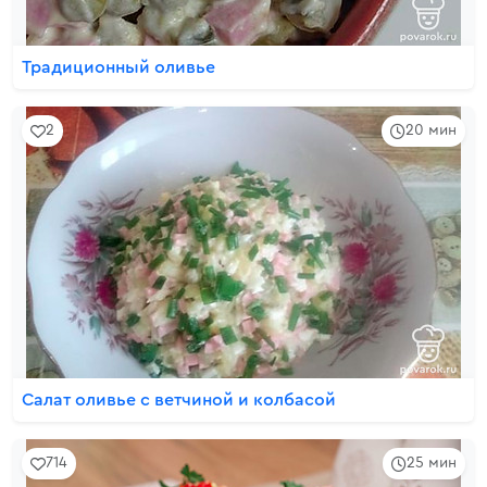
Традиционный оливье
2
20 мин
Салат оливье с ветчиной и колбасой
714
25 мин