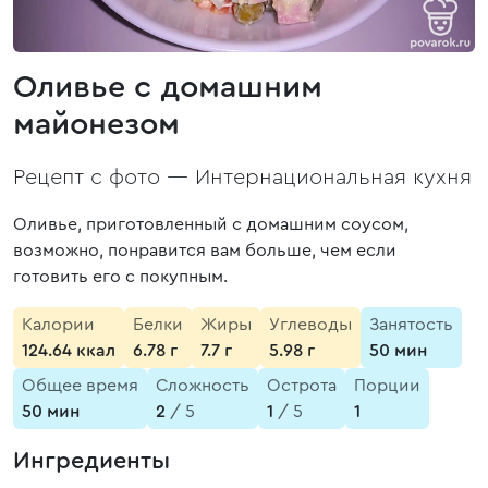
Оливье с домашним
майонезом
Рецепт с фото —
Интернациональная кухня
Оливье, приготовленный с домашним соусом,
возможно, понравится вам больше, чем если
готовить его с покупным.
Калории
Белки
Жиры
Углеводы
Занятость
124.64 ккал
6.78 г
7.7 г
5.98 г
50 мин
Общее время
Сложность
Острота
Порции
50 мин
2
/ 5
1
/ 5
1
Ингредиенты