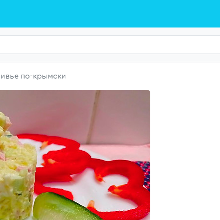
ивье по-крымски