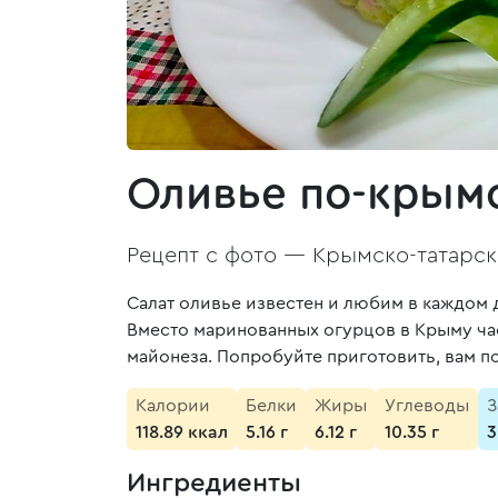
Оливье по-крым
Рецепт с фото —
Крымско-татарск
Салат оливье известен и любим в каждом д
Вместо маринованных огурцов в Крыму ча
майонеза. Попробуйте приготовить, вам п
Калории
Белки
Жиры
Углеводы
З
118.89 ккал
5.16 г
6.12 г
10.35 г
3
Ингредиенты