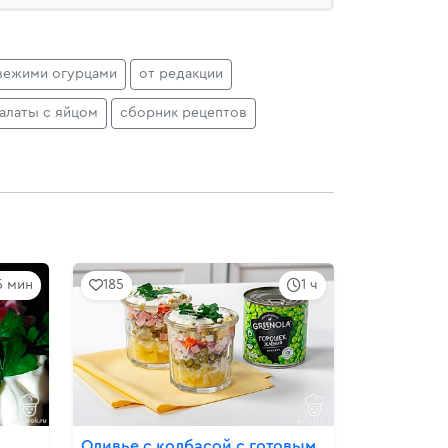
вежими огурцами
от редакции
алаты с яйцом
сборник рецептов
5 мин
185
1 ч
Оливье с колбасой с готовым