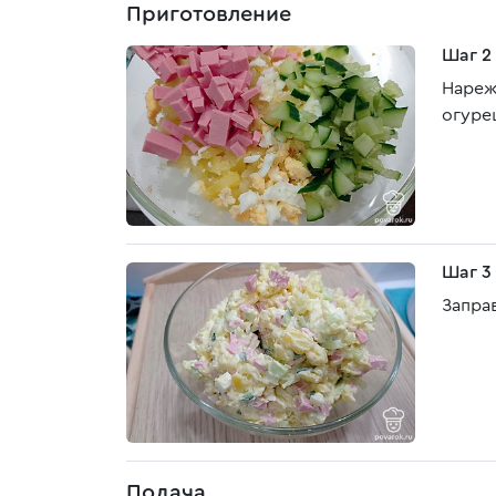
Приготовление
Шаг 2
Нареж
огуре
Шаг 3
Запра
Подача