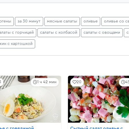
ргены
за 30 минут
мясные салаты
оливье
оливье со с
алаты с горчицей
салаты с колбасой
салаты с овощами
с
жин с картошкой
3
1 ч 42 мин
20
4
ье с говядиной
Сытный салат оливье с