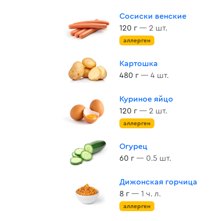
Сосиски венские
120 г
— 2 шт.
аллерген
Картошка
480 г
— 4 шт.
Куриное яйцо
120 г
— 2 шт.
аллерген
Огурец
60 г
— 0.5 шт.
Дижонская горчица
8 г
— 1 ч. л.
аллерген