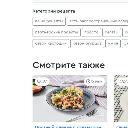
Категории рецепта
ваши рецепты
есть распространенные алле
партнерские проекты
просто
салаты
с
сезон картошки
сезон огурцов
ужин
у
Смотрите также
107
15 мин
27
Постный оливье с кальмаром
Олив