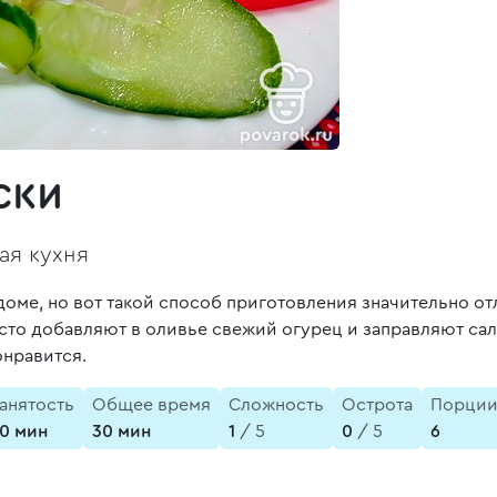
ски
ая кухня
оме, но вот такой способ приготовления значительно отл
сто добавляют в оливье свежий огурец и заправляют сал
онравится.
анятость
Общее время
Сложность
Острота
Порци
0 мин
30 мин
1
/ 5
0
/ 5
6