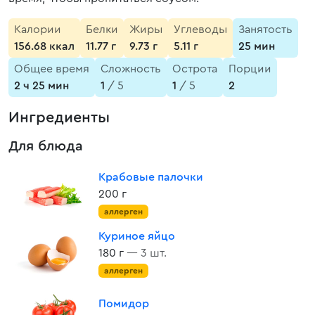
Калории
Белки
Жиры
Углеводы
Занятость
156.68 ккал
11.77 г
9.73 г
5.11 г
25 мин
Общее время
Сложность
Острота
Порции
2 ч 25 мин
1
/ 5
1
/ 5
2
Ингредиенты
Для блюда
Крабовые палочки
200 г
аллерген
Куриное яйцо
180 г
— 3 шт.
аллерген
Помидор