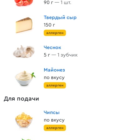
90 г
— 1 шт.
Твердый сыр
150 г
аллерген
Чеснок
5 г
— 1 зубчик
Майонез
по вкусу
аллерген
Для подачи
Чипсы
по вкусу
аллерген