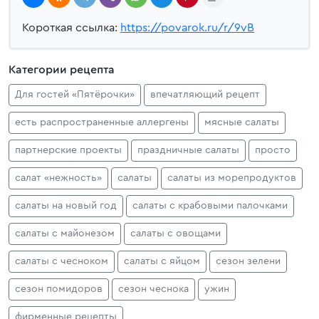
Короткая ссылка:
https://povarok.ru/r/9vB
Категории рецепта
Для гостей «Пятёрочки»
впечатляющий рецепт
есть распространенные аллергены
мясные салаты
партнерские проекты
праздничные салаты
просто
салат «нежность»
салаты
салаты из морепродуктов
салаты на новый год
салаты с крабовыми палочками
салаты с майонезом
салаты с овощами
салаты с чесноком
салаты с яйцом
сезон зелени
сезон помидоров
сезон чеснока
ужин
фирменные рецепты