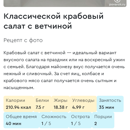
Классической крабовый
салат с ветчиной
Рецепт с фото
Крабовый салат с ветчиной — идеальный вариант
вкусного салата на праздник или на воскресный ужин
с семьей. Благодаря майонезу вкус получается очень
нежный и сливочный. За счет яиц, колбасе и
крабового мясо салат получается очень сытным и
насыщенным.
Калории
Белки
Жиры
Углеводы
Занятость
210.94 ккал
7.5 г
18.38 г
4.99 г
35 мин
Общее время
Сложность
Острота
Порции
40 мин
1
/ 5
1
/ 5
2