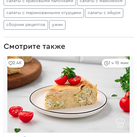
салаты с крабовыми палочками
салаты с майонезом
салаты с маринованными огурцами
салаты с яйцом
сборник рецептов
ужин
Смотрите также
2.4K
1 ч 10 мин