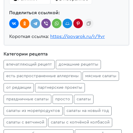
Поделиться ссылкой:
Короткая ссылка:
https://povarok.ru/r/9vr
Категории рецепта
впечатляющий рецепт
домашние рецепты
есть распространенные аллергены
мясные салаты
от редакции
партнерские проекты
праздничные салаты
просто
салаты
салаты из морепродуктов
салаты на новый год
салаты с ветчиной
салаты с копчёной колбасой