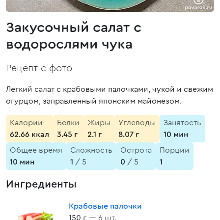
Закусочный салат с
водорослями чука
Рецепт с фото
Легкий салат с крабовыми палочками, чукой и свежим
огурцом, заправленный японским майонезом.
Калории
Белки
Жиры
Углеводы
Занятость
62.66 ккал
3.45 г
2.1 г
8.07 г
10 мин
Общее время
Сложность
Острота
Порции
10 мин
1
/ 5
0
/ 5
1
Ингредиенты
Крабовые палочки
150 г
— 6 шт.