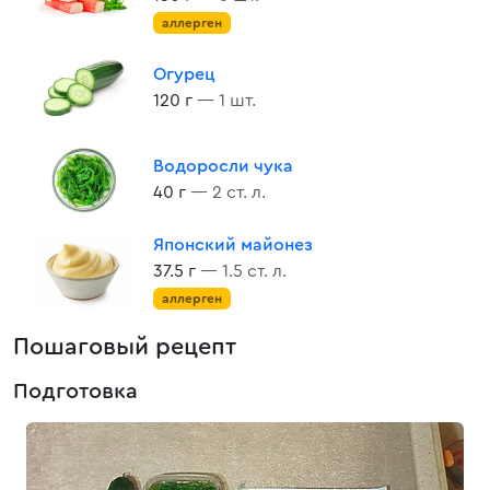
аллерген
Огурец
120 г
— 1 шт.
Водоросли чука
40 г
— 2 ст. л.
Японский майонез
37.5 г
— 1.5 ст. л.
аллерген
Пошаговый рецепт
Подготовка