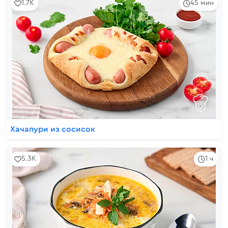
1.7K
45 мин
Хачапури из сосисок
5.3K
1 ч