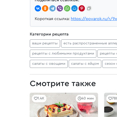
Короткая ссылка:
https://povarok.ru/r/9
Категории рецепта
ваши рецепты
есть распространенные алле
рецепты с любимыми продуктами
рецепты 
салаты с овощами
салаты с яйцом
сезон 
Смотрите также
1.4K
40 мин
78