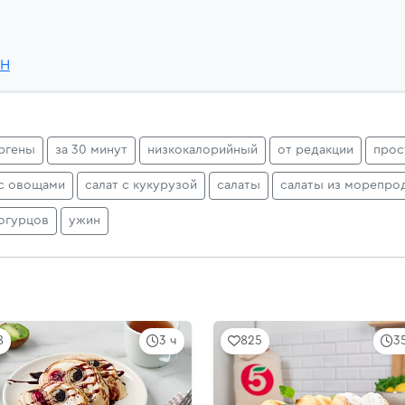
xH
ргены
за 30 минут
низкокалорийный
от редакции
прос
с овощами
салат с кукурузой
салаты
салаты из морепро
огурцов
ужин
8
3 ч
825
3