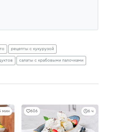
то
рецепты с кукурузой
дуктов
салаты с крабовыми палочками
5 мин
606
6 ч