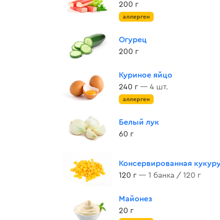
200 г
аллерген
Огурец
200 г
Куриное яйцо
240 г
— 4 шт.
аллерген
Белый лук
60 г
Консервированная кукур
120 г
— 1 банка / 120 г
Майонез
20 г