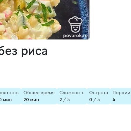
без риса
анятость
Общее время
Сложность
Острота
Порции
0 мин
20 мин
2
/ 5
0
/ 5
4