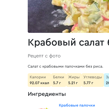
Крабовый салат 
Рецепт с фото
Салат с крабовыми палочками без риса.
Калории
Белки
Жиры
Углеводы
З
92.07 ккал
5.7 г
5.21 г
5.77 г
2
Ингредиенты
Крабовые палочки