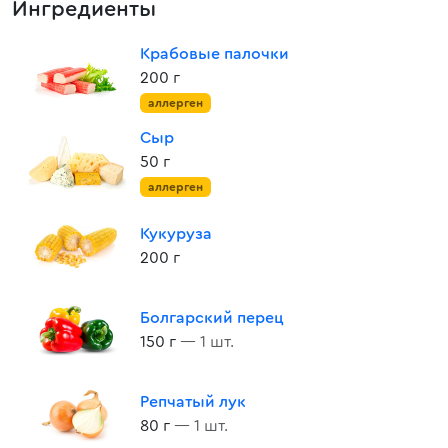
Ингредиенты
Крабовые палочки
200 г
аллерген
Сыр
50 г
аллерген
Кукуруза
200 г
Болгарский перец
150 г
— 1 шт.
Репчатый лук
80 г
— 1 шт.