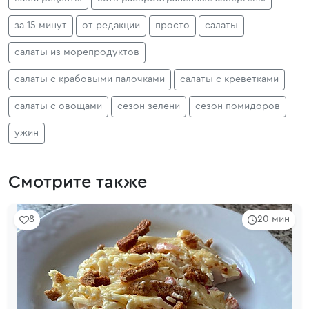
за 15 минут
от редакции
просто
салаты
салаты из морепродуктов
салаты с крабовыми палочками
салаты с креветками
салаты с овощами
сезон зелени
сезон помидоров
ужин
Смотрите также
8
20 мин