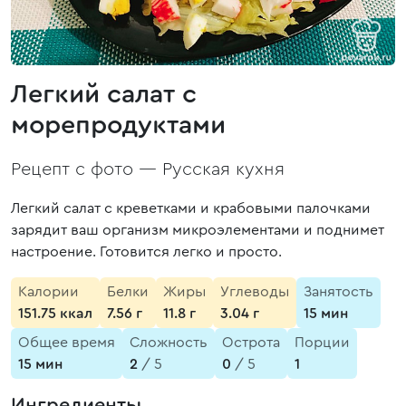
Легкий салат с
морепродуктами
Рецепт с фото —
Русская кухня
Легкий салат с креветками и крабовыми палочками
зарядит ваш организм микроэлементами и поднимет
настроение. Готовится легко и просто.
Калории
Белки
Жиры
Углеводы
Занятость
151.75 ккал
7.56 г
11.8 г
3.04 г
15 мин
Общее время
Сложность
Острота
Порции
15 мин
2
/ 5
0
/ 5
1
Ингредиенты