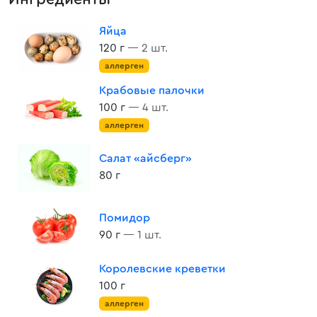
Яйца
120 г
— 2 шт.
аллерген
Крабовые палочки
100 г
— 4 шт.
аллерген
Салат «айсберг»
80 г
Помидор
90 г
— 1 шт.
Королевские креветки
100 г
аллерген